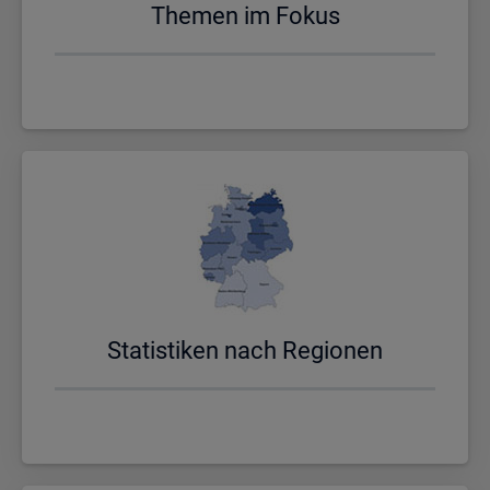
The­men im Fokus
Sta­tis­ti­ken nach Re­gio­nen