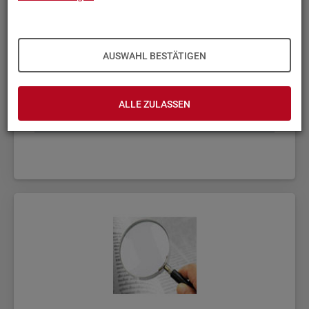
AUSWAHL BESTÄTIGEN
ALLE ZULASSEN
Fach­sta­tis­ti­ken