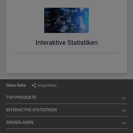
In­ter­ak­ti­ve Sta­tis­ti­ken
Diese Seite
empfehlen
TOP-PRO­DUK­TE
IN­TER­AK­TI­VE STA­TIS­TI­KEN
GRUND­LA­GEN