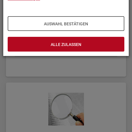
AUSWAHL BESTÄTIGEN
ALLE ZULASSEN
Fach­sta­tis­ti­ken