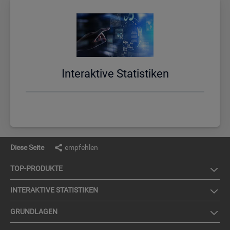
In­ter­ak­ti­ve Sta­tis­ti­ken
Diese Seite
empfehlen
TOP-PRO­DUK­TE
IN­TER­AK­TI­VE STA­TIS­TI­KEN
GRUND­LA­GEN