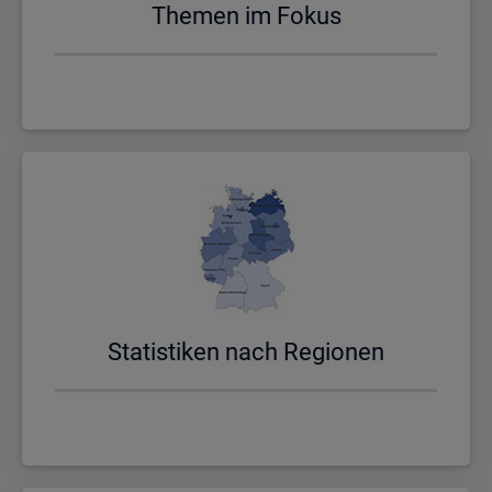
The­men im Fokus
Sta­tis­ti­ken nach Re­gio­nen