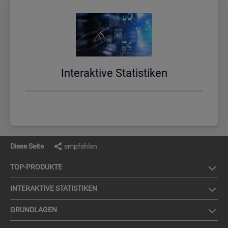
In­ter­ak­ti­ve Sta­tis­ti­ken
Diese Seite
empfehlen
TOP-PRO­DUK­TE
IN­TER­AK­TI­VE STA­TIS­TI­KEN
GRUND­LA­GEN