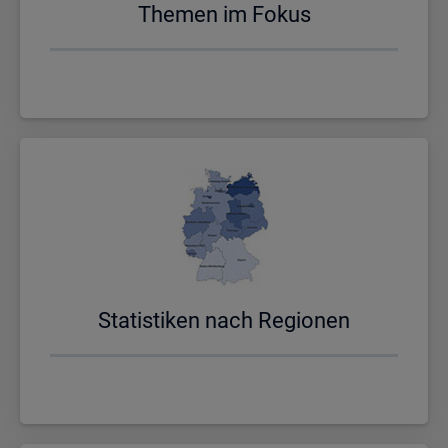
The­men im Fokus
Sta­tis­ti­ken nach Re­gio­nen