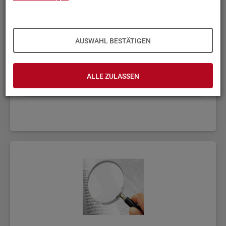
AUSWAHL BESTÄTIGEN
ALLE ZULASSEN
Fach­sta­tis­ti­ken