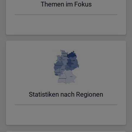
The­men im Fokus
Sta­tis­ti­ken nach Re­gio­nen