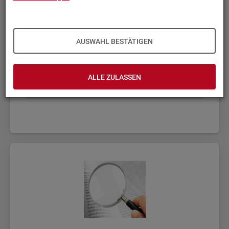
AUSWAHL BESTÄTIGEN
ALLE ZULASSEN
Fach­sta­tis­ti­ken