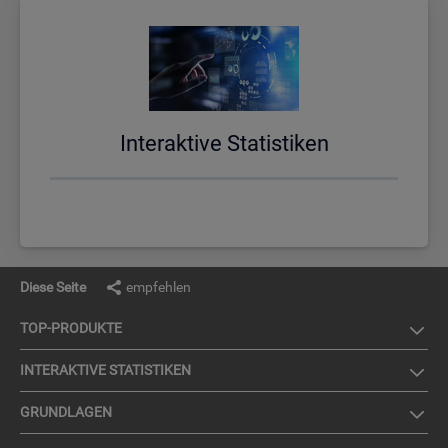
In­ter­ak­ti­ve Sta­tis­ti­ken
Diese Seite
empfehlen
TOP-PRO­DUK­TE
IN­TER­AK­TI­VE STA­TIS­TI­KEN
GRUND­LA­GEN