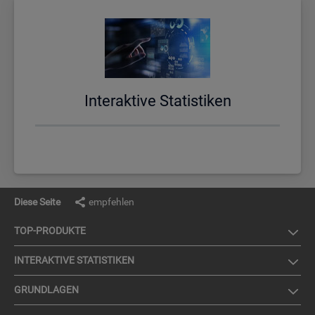
In­ter­ak­ti­ve Sta­tis­ti­ken
Diese Seite
empfehlen
TOP-PRO­DUK­TE
IN­TER­AK­TI­VE STA­TIS­TI­KEN
GRUND­LA­GEN