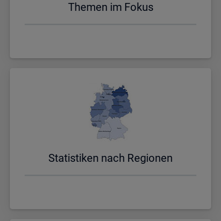
The­men im Fokus
Sta­tis­ti­ken nach Re­gio­nen