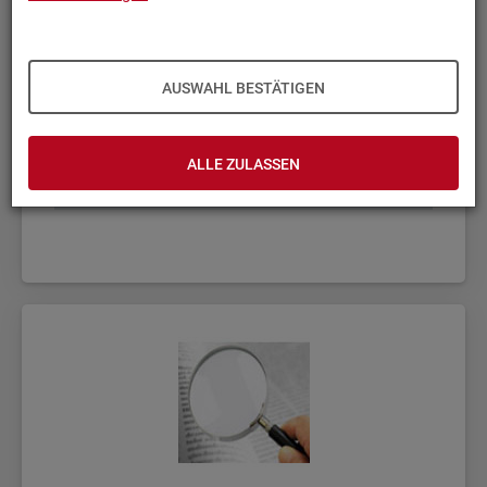
AUSWAHL BESTÄTIGEN
ALLE ZULASSEN
Fach­sta­tis­ti­ken