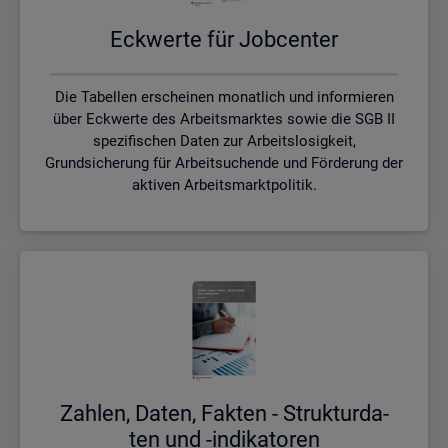
Eck­wer­te für Job­cen­ter
Die Tabellen erscheinen monatlich und informieren
über Eckwerte des Arbeitsmarktes sowie die SGB II
spezifischen Daten zur Arbeitslosigkeit,
Grundsicherung für Arbeitsuchende und Förderung der
aktiven Arbeitsmarktpolitik.
Zah­len, Daten, Fak­ten - Struk­tur­da­
ten und -in­di­ka­to­ren