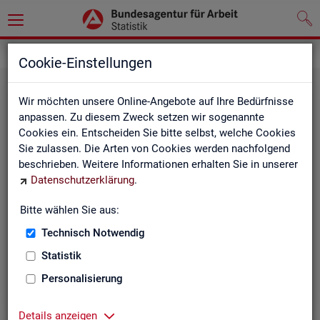
Statistiken
Rundschau Arbeitsmarkt
Cookie-Einstellungen
Wir möchten unsere Online-Angebote auf Ihre Bedürfnisse
anpassen. Zu diesem Zweck setzen wir sogenannte
Cookies ein. Entscheiden Sie bitte selbst, welche Cookies
Sie zulassen. Die Arten von Cookies werden nachfolgend
beschrieben. Weitere Informationen erhalten Sie in unserer
Datenschutzerklärung
.
Mo­nats­be­richt
Bitte wählen Sie aus:
Technisch Notwendig
Der Bericht gibt einen Überblick über die aktuelle
Entwicklung am Arbeits- und Ausbildungsmarkt in
Statistik
Deutschland.
Personalisierung
Details anzeigen