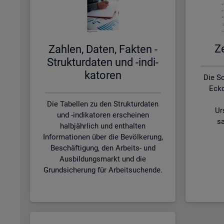
Ze
Zah­len, Daten, Fak­ten -
Struk­tur­da­ten und -in­di­
ka­to­ren
Die S
Eckd
Die Tabellen zu den Strukturdaten
Ur
und -indikatoren erscheinen
sa
halbjährlich und enthalten
Informationen über die Bevölkerung,
Beschäftigung, den Arbeits- und
Ausbildungsmarkt und die
Grundsicherung für Arbeitsuchende.