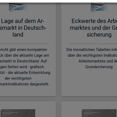
 Lage auf dem Ar­
Eck­wer­te des Ar­b
s­markt in Deutsch­
mark­tes und der G
land
si­che­rung
richt gibt einen kompakten
Die monatlichen Tabellen in
ck über die aktuelle Lage am
über die wichtigsten Indikat
smarkt in Deutschland. Auf
Arbeitsmarktes und d
gen Seiten wird - grafisch
Grundsicherung
tzt - die aktuelle Entwicklung
der wichtigsten
marktindikatoren dargestellt.