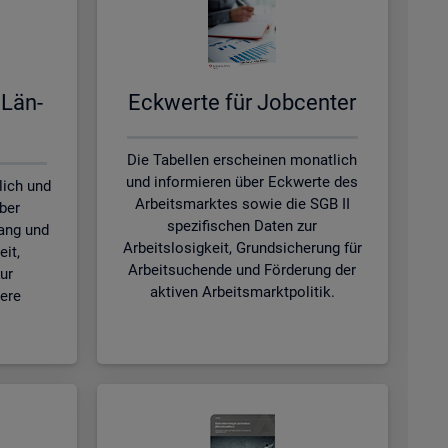
 Län­
Eck­wer­te für Job­cen­ter
Die Tabellen erscheinen monatlich
und informieren über Eckwerte des
lich und
Arbeitsmarktes sowie die SGB II
ber
spezifischen Daten zur
ang und
Arbeitslosigkeit, Grundsicherung für
eit,
Arbeitsuchende und Förderung der
ur
aktiven Arbeitsmarktpolitik.
tere