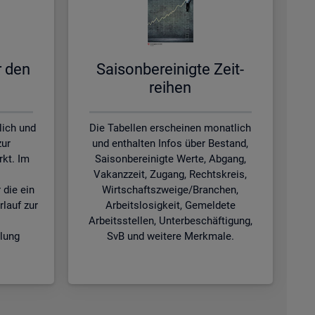
ür den
Sai­son­be­rei­nig­te Zeit­
rei­hen
lich und
Die Tabellen erscheinen monatlich
zur
und enthalten Infos über Bestand,
kt. Im
Saisonbereinigte Werte, Abgang,
Vakanzzeit, Zugang, Rechtskreis,
 die ein
Wirtschaftszweige/Branchen,
rlauf zur
Arbeitslosigkeit, Gemeldete
Arbeitsstellen, Unterbeschäftigung,
klung
SvB und weitere Merkmale.