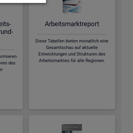
eits­
Ar­beits­markt­re­port
rund­
Diese Tabellen bieten monatlich eine
Gesamtschau auf aktuelle
Entwicklungen und Strukturen des
formieren
Arbeitsmarktes für alle Regionen.
oren des
er