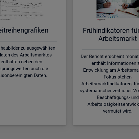
it­rei­hen­gra­fi­ken
Früh­in­di­ka­to­ren f
Ar­beits­markt
chaubilder zu ausgewählten
aten des Arbeitsmarktes
Der Bericht erscheint monat
enthalten neben den
enthält Informationen 
sprungswerten auch die
Entwicklung am Arbeitsmar
isonbereinigten Daten.
Fokus stehen
Arbeitsmarktindikatoren, für
systematischer zeitlicher Vo
Beschäftigungs- und
Arbeitslosigkeitsentwic
vermutet wird.