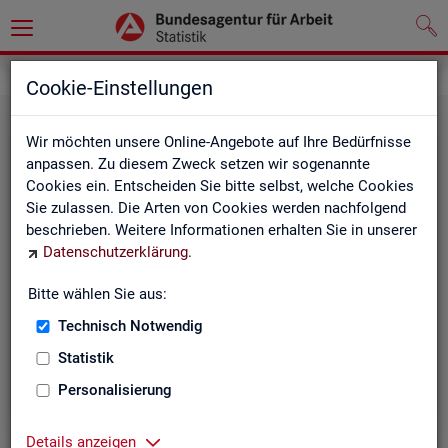
Statistiken
Rundschau Arbeitsmarkt
Cookie-Einstellungen
Wir möchten unsere Online-Angebote auf Ihre Bedürfnisse
anpassen. Zu diesem Zweck setzen wir sogenannte
Cookies ein. Entscheiden Sie bitte selbst, welche Cookies
Sie zulassen. Die Arten von Cookies werden nachfolgend
beschrieben. Weitere Informationen erhalten Sie in unserer
Datenschutzerklärung
.
Mo­nats­be­richt
Bitte wählen Sie aus:
Technisch Notwendig
Der Bericht gibt einen Überblick über die aktuelle
Entwicklung am Arbeits- und Ausbildungsmarkt in
Statistik
Deutschland.
Personalisierung
Details anzeigen