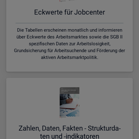
Eck­wer­te für Job­cen­ter
Die Tabellen erscheinen monatlich und informieren
über Eckwerte des Arbeitsmarktes sowie die SGB II
spezifischen Daten zur Arbeitslosigkeit,
Grundsicherung für Arbeitsuchende und Förderung der
aktiven Arbeitsmarktpolitik.
Zah­len, Daten, Fak­ten - Struk­tur­da­
ten und -in­di­ka­to­ren