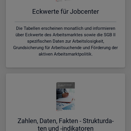
Eck­wer­te für Job­cen­ter
Die Tabellen erscheinen monatlich und informieren
über Eckwerte des Arbeitsmarktes sowie die SGB II
spezifischen Daten zur Arbeitslosigkeit,
Grundsicherung für Arbeitsuchende und Förderung der
aktiven Arbeitsmarktpolitik.
Zah­len, Daten, Fak­ten - Struk­tur­da­
ten und -in­di­ka­to­ren