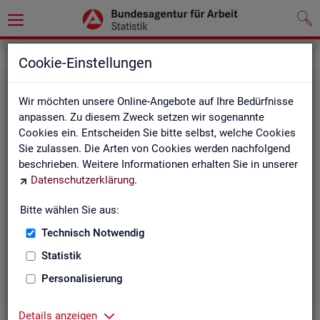
Statistiken
Rundschau Arbeitsmarkt
Cookie-Einstellungen
Wir möchten unsere Online-Angebote auf Ihre Bedürfnisse
anpassen. Zu diesem Zweck setzen wir sogenannte
Cookies ein. Entscheiden Sie bitte selbst, welche Cookies
Sie zulassen. Die Arten von Cookies werden nachfolgend
beschrieben. Weitere Informationen erhalten Sie in unserer
Datenschutzerklärung
.
Mo­nats­be­richt
Bitte wählen Sie aus:
Technisch Notwendig
Der Bericht gibt einen Überblick über die aktuelle
Entwicklung am Arbeits- und Ausbildungsmarkt in
Statistik
Deutschland.
Personalisierung
Details anzeigen