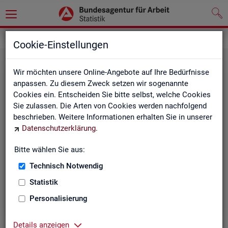
Statistiken
Rundschau Arbeitsmarkt
Cookie-Einstellungen
Wir möchten unsere Online-Angebote auf Ihre Bedürfnisse
anpassen. Zu diesem Zweck setzen wir sogenannte
Cookies ein. Entscheiden Sie bitte selbst, welche Cookies
Sie zulassen. Die Arten von Cookies werden nachfolgend
beschrieben. Weitere Informationen erhalten Sie in unserer
Datenschutzerklärung
.
Mo­nats­be­richt
Bitte wählen Sie aus:
Technisch Notwendig
Der Bericht gibt einen Überblick über die aktuelle
Entwicklung am Arbeits- und Ausbildungsmarkt in
Statistik
Deutschland.
Personalisierung
Details anzeigen