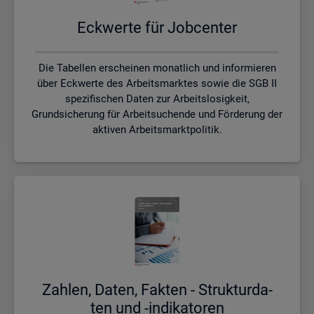
Eck­wer­te für Job­cen­ter
Die Tabellen erscheinen monatlich und informieren
über Eckwerte des Arbeitsmarktes sowie die SGB II
spezifischen Daten zur Arbeitslosigkeit,
Grundsicherung für Arbeitsuchende und Förderung der
aktiven Arbeitsmarktpolitik.
Zah­len, Daten, Fak­ten - Struk­tur­da­
ten und -in­di­ka­to­ren