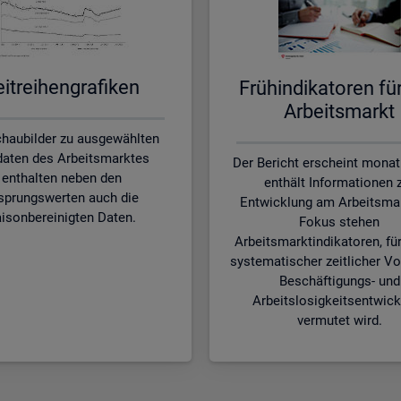
it­rei­hen­gra­fi­ken
Früh­in­di­ka­to­ren f
Ar­beits­markt
chaubilder zu ausgewählten
aten des Arbeitsmarktes
Der Bericht erscheint monat
enthalten neben den
enthält Informationen 
sprungswerten auch die
Entwicklung am Arbeitsmar
isonbereinigten Daten.
Fokus stehen
Arbeitsmarktindikatoren, für
systematischer zeitlicher Vo
Beschäftigungs- und
Arbeitslosigkeitsentwic
vermutet wird.