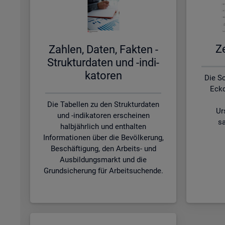
Ze
Zah­len, Daten, Fak­ten -
Struk­tur­da­ten und -in­di­
ka­to­ren
Die S
Eckd
Die Tabellen zu den Strukturdaten
Ur
und -indikatoren erscheinen
sa
halbjährlich und enthalten
Informationen über die Bevölkerung,
Beschäftigung, den Arbeits- und
Ausbildungsmarkt und die
Grundsicherung für Arbeitsuchende.