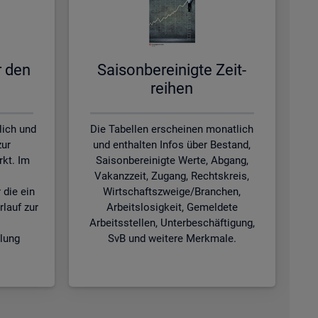
ür den
Sai­son­be­rei­nig­te Zeit­
rei­hen
lich und
Die Tabellen erscheinen monatlich
zur
und enthalten Infos über Bestand,
kt. Im
Saisonbereinigte Werte, Abgang,
Vakanzzeit, Zugang, Rechtskreis,
 die ein
Wirtschaftszweige/Branchen,
rlauf zur
Arbeitslosigkeit, Gemeldete
Arbeitsstellen, Unterbeschäftigung,
klung
SvB und weitere Merkmale.