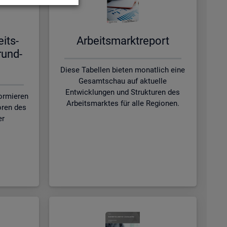
eits­
Ar­beits­markt­re­port
rund­
Diese Tabellen bieten monatlich eine
Gesamtschau auf aktuelle
Entwicklungen und Strukturen des
formieren
Arbeitsmarktes für alle Regionen.
oren des
er