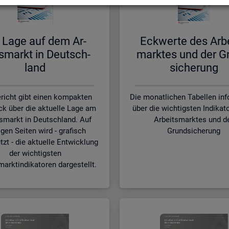
 Lage auf dem Ar­
Eck­wer­te des Ar­b
s­markt in Deutsch­
mark­tes und der G
land
si­che­rung
richt gibt einen kompakten
Die monatlichen Tabellen in
ck über die aktuelle Lage am
über die wichtigsten Indikat
smarkt in Deutschland. Auf
Arbeitsmarktes und d
gen Seiten wird - grafisch
Grundsicherung
tzt - die aktuelle Entwicklung
der wichtigsten
marktindikatoren dargestellt.