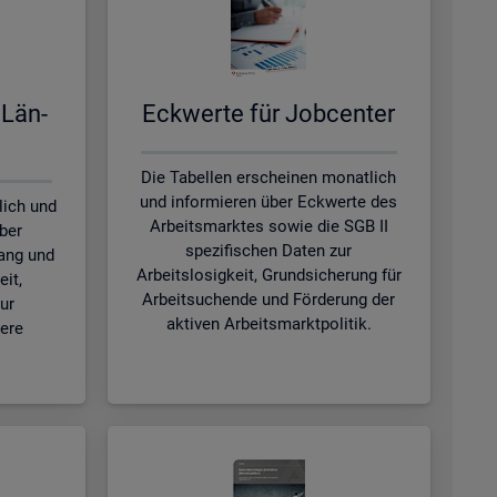
 Län­
Eck­wer­te für Job­cen­ter
Die Tabellen erscheinen monatlich
und informieren über Eckwerte des
lich und
Arbeitsmarktes sowie die SGB II
ber
spezifischen Daten zur
ang und
Arbeitslosigkeit, Grundsicherung für
eit,
Arbeitsuchende und Förderung der
ur
aktiven Arbeitsmarktpolitik.
tere