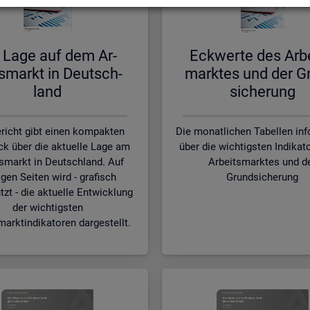
 Lage auf dem Ar­
Eck­wer­te des Ar­b
s­markt in Deutsch­
mark­tes und der G
land
si­che­rung
richt gibt einen kompakten
Die monatlichen Tabellen in
ck über die aktuelle Lage am
über die wichtigsten Indikat
smarkt in Deutschland. Auf
Arbeitsmarktes und d
gen Seiten wird - grafisch
Grundsicherung
tzt - die aktuelle Entwicklung
der wichtigsten
marktindikatoren dargestellt.