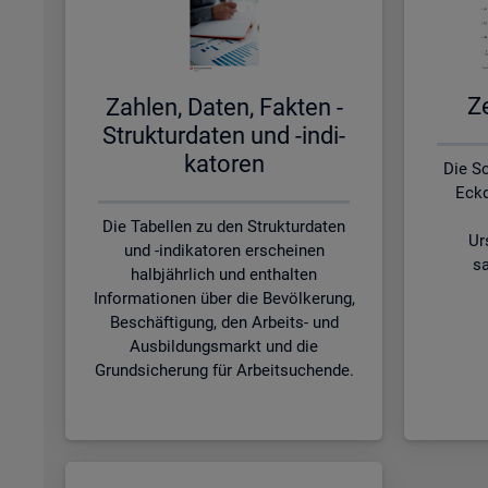
Ze
Zah­len, Daten, Fak­ten -
Struk­tur­da­ten und -in­di­
ka­to­ren
Die S
Eckd
Die Tabellen zu den Strukturdaten
Ur
und -indikatoren erscheinen
sa
halbjährlich und enthalten
Informationen über die Bevölkerung,
Beschäftigung, den Arbeits- und
Ausbildungsmarkt und die
Grundsicherung für Arbeitsuchende.