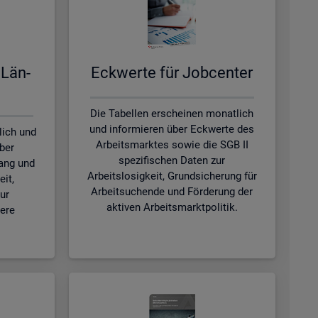
 Län­
Eck­wer­te für Job­cen­ter
Die Tabellen erscheinen monatlich
und informieren über Eckwerte des
lich und
Arbeitsmarktes sowie die SGB II
ber
spezifischen Daten zur
ang und
Arbeitslosigkeit, Grundsicherung für
eit,
Arbeitsuchende und Förderung der
ur
aktiven Arbeitsmarktpolitik.
tere