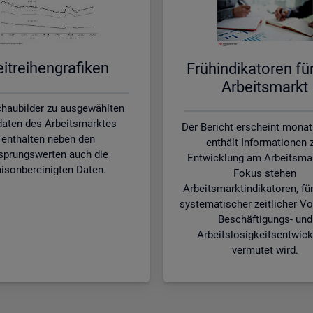
it­rei­hen­gra­fi­ken
Früh­in­di­ka­to­ren f
Ar­beits­markt
chaubilder zu ausgewählten
aten des Arbeitsmarktes
Der Bericht erscheint monat
enthalten neben den
enthält Informationen 
sprungswerten auch die
Entwicklung am Arbeitsmar
isonbereinigten Daten.
Fokus stehen
Arbeitsmarktindikatoren, für
systematischer zeitlicher Vo
Beschäftigungs- und
Arbeitslosigkeitsentwic
vermutet wird.