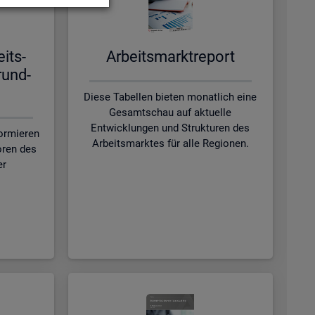
eits­
Ar­beits­markt­re­port
rund­
Diese Tabellen bieten monatlich eine
Gesamtschau auf aktuelle
Entwicklungen und Strukturen des
formieren
Arbeitsmarktes für alle Regionen.
oren des
er