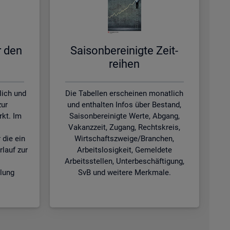
ür den
Sai­son­be­rei­nig­te Zeit­
rei­hen
lich und
Die Tabellen erscheinen monatlich
zur
und enthalten Infos über Bestand,
kt. Im
Saisonbereinigte Werte, Abgang,
Vakanzzeit, Zugang, Rechtskreis,
 die ein
Wirtschaftszweige/Branchen,
rlauf zur
Arbeitslosigkeit, Gemeldete
Arbeitsstellen, Unterbeschäftigung,
klung
SvB und weitere Merkmale.