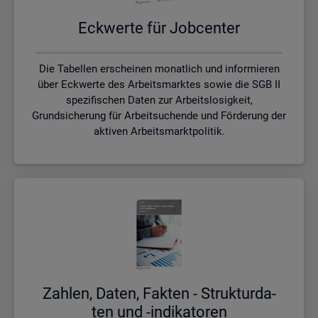
Eck­wer­te für Job­cen­ter
Die Tabellen erscheinen monatlich und informieren
über Eckwerte des Arbeitsmarktes sowie die SGB II
spezifischen Daten zur Arbeitslosigkeit,
Grundsicherung für Arbeitsuchende und Förderung der
aktiven Arbeitsmarktpolitik.
Zah­len, Daten, Fak­ten - Struk­tur­da­
ten und -in­di­ka­to­ren