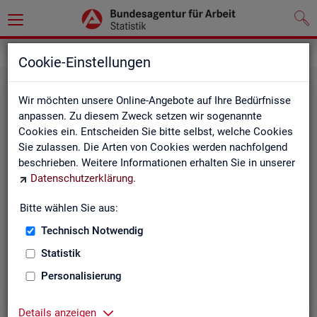
Statistiken
Rundschau Arbeitsmarkt
Cookie-Einstellungen
Wir möchten unsere Online-Angebote auf Ihre Bedürfnisse
anpassen. Zu diesem Zweck setzen wir sogenannte
Cookies ein. Entscheiden Sie bitte selbst, welche Cookies
Sie zulassen. Die Arten von Cookies werden nachfolgend
beschrieben. Weitere Informationen erhalten Sie in unserer
Datenschutzerklärung
.
Mo­nats­be­richt
Bitte wählen Sie aus:
Technisch Notwendig
Der Bericht gibt einen Überblick über die aktuelle
Entwicklung am Arbeits- und Ausbildungsmarkt in
Statistik
Deutschland.
Personalisierung
Details anzeigen