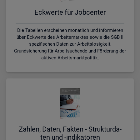
Eck­wer­te für Job­cen­ter
Die Tabellen erscheinen monatlich und informieren
über Eckwerte des Arbeitsmarktes sowie die SGB II
spezifischen Daten zur Arbeitslosigkeit,
Grundsicherung für Arbeitsuchende und Förderung der
aktiven Arbeitsmarktpolitik.
Zah­len, Daten, Fak­ten - Struk­tur­da­
ten und -in­di­ka­to­ren