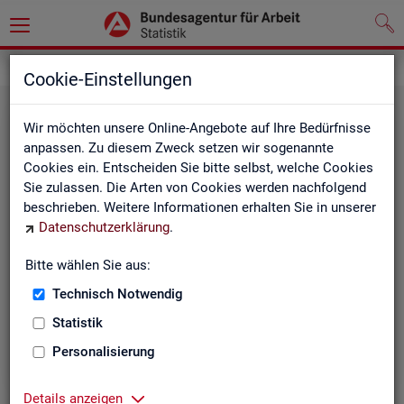
Statistiken
Rundschau Arbeitsmarkt
Cookie-Einstellungen
Wir möchten unsere Online-Angebote auf Ihre Bedürfnisse
anpassen. Zu diesem Zweck setzen wir sogenannte
Cookies ein. Entscheiden Sie bitte selbst, welche Cookies
Sie zulassen. Die Arten von Cookies werden nachfolgend
beschrieben. Weitere Informationen erhalten Sie in unserer
Datenschutzerklärung
.
Mo­nats­be­richt
Bitte wählen Sie aus:
Technisch Notwendig
Der Bericht gibt einen Überblick über die aktuelle
Entwicklung am Arbeits- und Ausbildungsmarkt in
Statistik
Deutschland.
Personalisierung
Details anzeigen