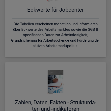
Eck­wer­te für Job­cen­ter
Die Tabellen erscheinen monatlich und informieren
über Eckwerte des Arbeitsmarktes sowie die SGB II
spezifischen Daten zur Arbeitslosigkeit,
Grundsicherung für Arbeitsuchende und Förderung der
aktiven Arbeitsmarktpolitik.
Zah­len, Daten, Fak­ten - Struk­tur­da­
ten und -in­di­ka­to­ren