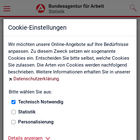
Statistiken
Rundschau Arbeitsmarkt
Cookie-Einstellungen
Wir möchten unsere Online-Angebote auf Ihre Bedürfnisse
anpassen. Zu diesem Zweck setzen wir sogenannte
Cookies ein. Entscheiden Sie bitte selbst, welche Cookies
Sie zulassen. Die Arten von Cookies werden nachfolgend
beschrieben. Weitere Informationen erhalten Sie in unserer
Datenschutzerklärung
.
Mo­nats­be­richt
Bitte wählen Sie aus:
Technisch Notwendig
Der Bericht gibt einen Überblick über die aktuelle
Entwicklung am Arbeits- und Ausbildungsmarkt in
Statistik
Deutschland.
Personalisierung
Details anzeigen