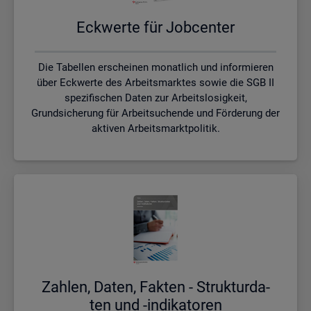
Eck­wer­te für Job­cen­ter
Die Tabellen erscheinen monatlich und informieren
über Eckwerte des Arbeitsmarktes sowie die SGB II
spezifischen Daten zur Arbeitslosigkeit,
Grundsicherung für Arbeitsuchende und Förderung der
aktiven Arbeitsmarktpolitik.
Zah­len, Daten, Fak­ten - Struk­tur­da­
ten und -in­di­ka­to­ren