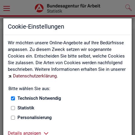
Statistiken
Rundschau Arbeitsmarkt
Cookie-Einstellungen
Wir möchten unsere Online-Angebote auf Ihre Bedürfnisse
anpassen. Zu diesem Zweck setzen wir sogenannte
Cookies ein. Entscheiden Sie bitte selbst, welche Cookies
Sie zulassen. Die Arten von Cookies werden nachfolgend
beschrieben. Weitere Informationen erhalten Sie in unserer
Datenschutzerklärung
.
Mo­nats­be­richt
Bitte wählen Sie aus:
Technisch Notwendig
Der Bericht gibt einen Überblick über die aktuelle
Entwicklung am Arbeits- und Ausbildungsmarkt in
Statistik
Deutschland.
Personalisierung
Details anzeigen