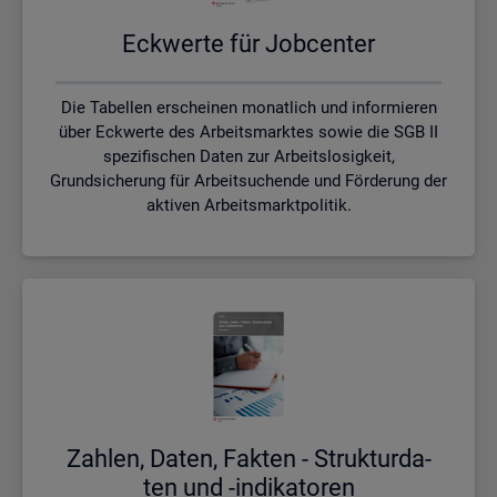
Eck­wer­te für Job­cen­ter
Die Tabellen erscheinen monatlich und informieren
über Eckwerte des Arbeitsmarktes sowie die SGB II
spezifischen Daten zur Arbeitslosigkeit,
Grundsicherung für Arbeitsuchende und Förderung der
aktiven Arbeitsmarktpolitik.
Zah­len, Daten, Fak­ten - Struk­tur­da­
ten und -in­di­ka­to­ren