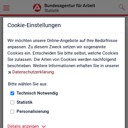
Statistiken
Rundschau Arbeitsmarkt
Cookie-Einstellungen
Wir möchten unsere Online-Angebote auf Ihre Bedürfnisse
anpassen. Zu diesem Zweck setzen wir sogenannte
Cookies ein. Entscheiden Sie bitte selbst, welche Cookies
Sie zulassen. Die Arten von Cookies werden nachfolgend
beschrieben. Weitere Informationen erhalten Sie in unserer
Datenschutzerklärung
.
Mo­nats­be­richt
Bitte wählen Sie aus:
Technisch Notwendig
Der Bericht gibt einen Überblick über die aktuelle
Entwicklung am Arbeits- und Ausbildungsmarkt in
Statistik
Deutschland.
Personalisierung
Details anzeigen