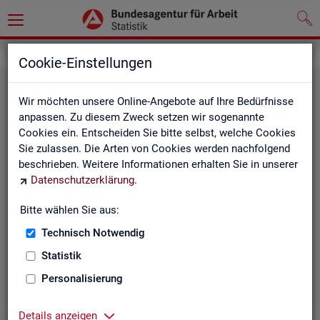
Statistiken
Rundschau Arbeitsmarkt
Cookie-Einstellungen
Wir möchten unsere Online-Angebote auf Ihre Bedürfnisse
anpassen. Zu diesem Zweck setzen wir sogenannte
Cookies ein. Entscheiden Sie bitte selbst, welche Cookies
Sie zulassen. Die Arten von Cookies werden nachfolgend
beschrieben. Weitere Informationen erhalten Sie in unserer
Datenschutzerklärung
.
Mo­nats­be­richt
Bitte wählen Sie aus:
Technisch Notwendig
Der Bericht gibt einen Überblick über die aktuelle
Entwicklung am Arbeits- und Ausbildungsmarkt in
Statistik
Deutschland.
Personalisierung
Details anzeigen