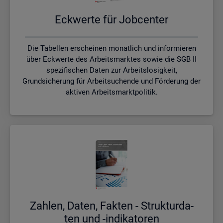
Eck­wer­te für Job­cen­ter
Die Tabellen erscheinen monatlich und informieren
über Eckwerte des Arbeitsmarktes sowie die SGB II
spezifischen Daten zur Arbeitslosigkeit,
Grundsicherung für Arbeitsuchende und Förderung der
aktiven Arbeitsmarktpolitik.
Zah­len, Daten, Fak­ten - Struk­tur­da­
ten und -in­di­ka­to­ren