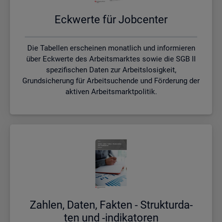
Eck­wer­te für Job­cen­ter
Die Tabellen erscheinen monatlich und informieren
über Eckwerte des Arbeitsmarktes sowie die SGB II
spezifischen Daten zur Arbeitslosigkeit,
Grundsicherung für Arbeitsuchende und Förderung der
aktiven Arbeitsmarktpolitik.
Zah­len, Daten, Fak­ten - Struk­tur­da­
ten und -in­di­ka­to­ren