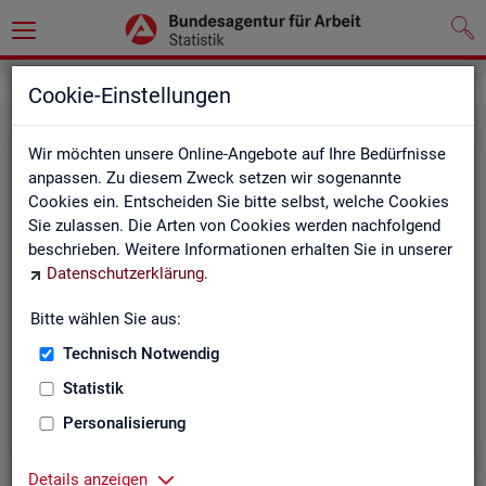
Statistiken
Rundschau Arbeitsmarkt
Cookie-Einstellungen
Wir möchten unsere Online-Angebote auf Ihre Bedürfnisse
anpassen. Zu diesem Zweck setzen wir sogenannte
Cookies ein. Entscheiden Sie bitte selbst, welche Cookies
Sie zulassen. Die Arten von Cookies werden nachfolgend
beschrieben. Weitere Informationen erhalten Sie in unserer
Datenschutzerklärung
.
Mo­nats­be­richt
Bitte wählen Sie aus:
Technisch Notwendig
Der Bericht gibt einen Überblick über die aktuelle
Entwicklung am Arbeits- und Ausbildungsmarkt in
Statistik
Deutschland.
Personalisierung
Details anzeigen