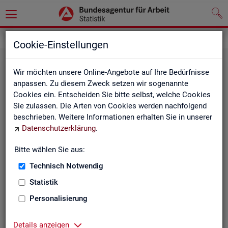
Statistiken
Rundschau Arbeitsmarkt
Cookie-Einstellungen
Wir möchten unsere Online-Angebote auf Ihre Bedürfnisse
anpassen. Zu diesem Zweck setzen wir sogenannte
Cookies ein. Entscheiden Sie bitte selbst, welche Cookies
Sie zulassen. Die Arten von Cookies werden nachfolgend
beschrieben. Weitere Informationen erhalten Sie in unserer
Datenschutzerklärung
.
Mo­nats­be­richt
Bitte wählen Sie aus:
Technisch Notwendig
Der Bericht gibt einen Überblick über die aktuelle
Entwicklung am Arbeits- und Ausbildungsmarkt in
Statistik
Deutschland.
Personalisierung
Details anzeigen