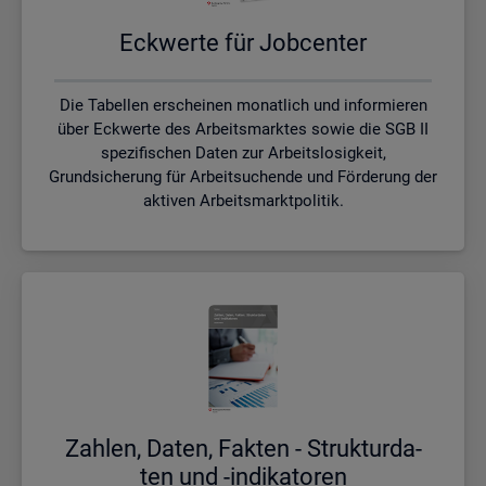
Eck­wer­te für Job­cen­ter
Die Tabellen erscheinen monatlich und informieren
über Eckwerte des Arbeitsmarktes sowie die SGB II
spezifischen Daten zur Arbeitslosigkeit,
Grundsicherung für Arbeitsuchende und Förderung der
aktiven Arbeitsmarktpolitik.
Zah­len, Daten, Fak­ten - Struk­tur­da­
ten und -in­di­ka­to­ren