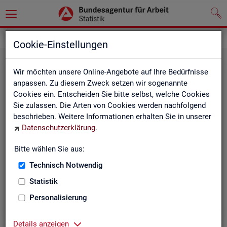
Statistiken
Rundschau Arbeitsmarkt
Cookie-Einstellungen
Wir möchten unsere Online-Angebote auf Ihre Bedürfnisse
anpassen. Zu diesem Zweck setzen wir sogenannte
Cookies ein. Entscheiden Sie bitte selbst, welche Cookies
Sie zulassen. Die Arten von Cookies werden nachfolgend
beschrieben. Weitere Informationen erhalten Sie in unserer
Datenschutzerklärung
.
Mo­nats­be­richt
Bitte wählen Sie aus:
Technisch Notwendig
Der Bericht gibt einen Überblick über die aktuelle
Entwicklung am Arbeits- und Ausbildungsmarkt in
Statistik
Deutschland.
Personalisierung
Details anzeigen