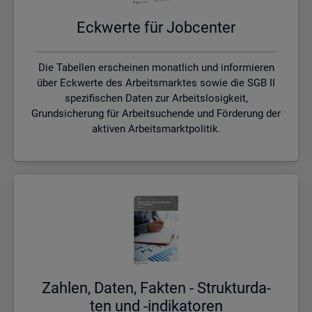
Eck­wer­te für Job­cen­ter
Die Tabellen erscheinen monatlich und informieren
über Eckwerte des Arbeitsmarktes sowie die SGB II
spezifischen Daten zur Arbeitslosigkeit,
Grundsicherung für Arbeitsuchende und Förderung der
aktiven Arbeitsmarktpolitik.
Zah­len, Daten, Fak­ten - Struk­tur­da­
ten und -in­di­ka­to­ren