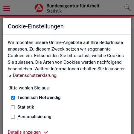
Statistiken
Rundschau Arbeitsmarkt
Cookie-Einstellungen
Wir möchten unsere Online-Angebote auf Ihre Bedürfnisse
anpassen. Zu diesem Zweck setzen wir sogenannte
Cookies ein. Entscheiden Sie bitte selbst, welche Cookies
Sie zulassen. Die Arten von Cookies werden nachfolgend
beschrieben. Weitere Informationen erhalten Sie in unserer
Datenschutzerklärung
.
Mo­nats­be­richt
Bitte wählen Sie aus:
Technisch Notwendig
Der Bericht gibt einen Überblick über die aktuelle
Entwicklung am Arbeits- und Ausbildungsmarkt in
Statistik
Deutschland.
Personalisierung
Details anzeigen