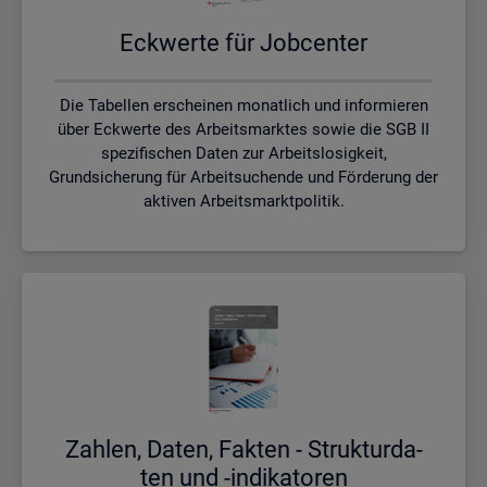
Eck­wer­te für Job­cen­ter
Die Tabellen erscheinen monatlich und informieren
über Eckwerte des Arbeitsmarktes sowie die SGB II
spezifischen Daten zur Arbeitslosigkeit,
Grundsicherung für Arbeitsuchende und Förderung der
aktiven Arbeitsmarktpolitik.
Zah­len, Daten, Fak­ten - Struk­tur­da­
ten und -in­di­ka­to­ren