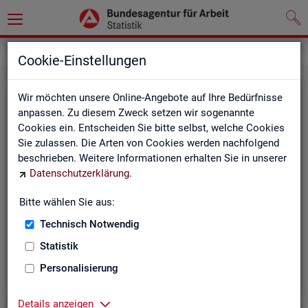
Statistiken
Rundschau Arbeitsmarkt
Cookie-Einstellungen
Wir möchten unsere Online-Angebote auf Ihre Bedürfnisse
anpassen. Zu diesem Zweck setzen wir sogenannte
Cookies ein. Entscheiden Sie bitte selbst, welche Cookies
Sie zulassen. Die Arten von Cookies werden nachfolgend
beschrieben. Weitere Informationen erhalten Sie in unserer
Datenschutzerklärung
.
Mo­nats­be­richt
Bitte wählen Sie aus:
Technisch Notwendig
Der Bericht gibt einen Überblick über die aktuelle
Entwicklung am Arbeits- und Ausbildungsmarkt in
Statistik
Deutschland.
Personalisierung
Details anzeigen