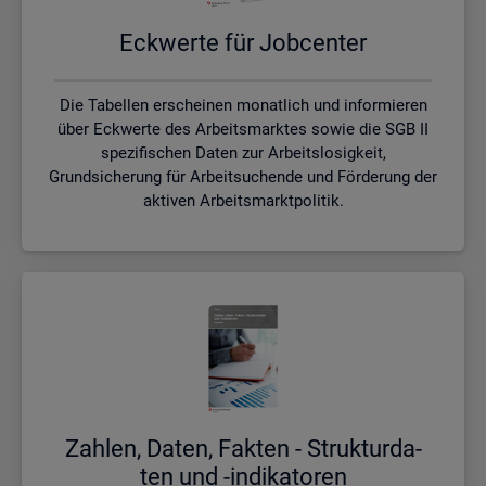
Eck­wer­te für Job­cen­ter
Die Tabellen erscheinen monatlich und informieren
über Eckwerte des Arbeitsmarktes sowie die SGB II
spezifischen Daten zur Arbeitslosigkeit,
Grundsicherung für Arbeitsuchende und Förderung der
aktiven Arbeitsmarktpolitik.
Zah­len, Daten, Fak­ten - Struk­tur­da­
ten und -in­di­ka­to­ren