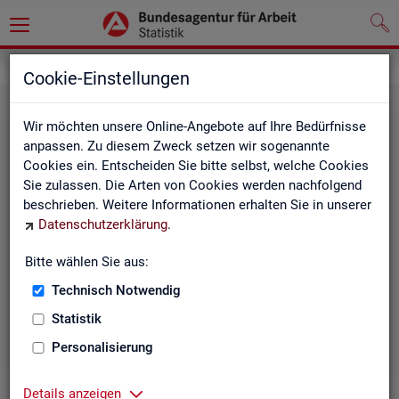
Statistiken
Rundschau Arbeitsmarkt
Cookie-Einstellungen
Wir möchten unsere Online-Angebote auf Ihre Bedürfnisse
anpassen. Zu diesem Zweck setzen wir sogenannte
Cookies ein. Entscheiden Sie bitte selbst, welche Cookies
Sie zulassen. Die Arten von Cookies werden nachfolgend
beschrieben. Weitere Informationen erhalten Sie in unserer
Datenschutzerklärung
.
Mo­nats­be­richt
Bitte wählen Sie aus:
Technisch Notwendig
Der Bericht gibt einen Überblick über die aktuelle
Entwicklung am Arbeits- und Ausbildungsmarkt in
Statistik
Deutschland.
Personalisierung
Details anzeigen