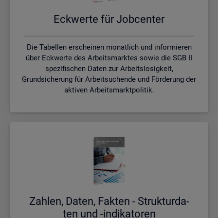
Eck­wer­te für Job­cen­ter
Die Tabellen erscheinen monatlich und informieren
über Eckwerte des Arbeitsmarktes sowie die SGB II
spezifischen Daten zur Arbeitslosigkeit,
Grundsicherung für Arbeitsuchende und Förderung der
aktiven Arbeitsmarktpolitik.
Zah­len, Daten, Fak­ten - Struk­tur­da­
ten und -in­di­ka­to­ren