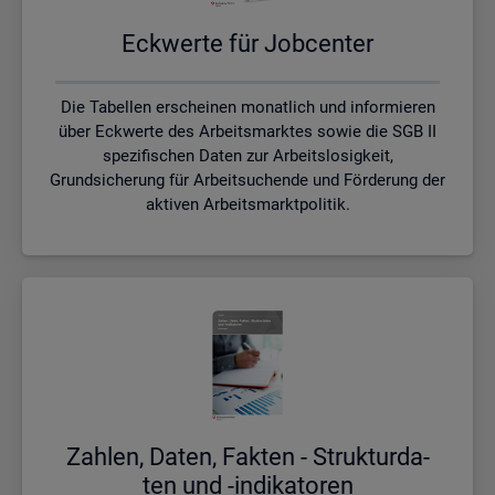
Eck­wer­te für Job­cen­ter
Die Tabellen erscheinen monatlich und informieren
über Eckwerte des Arbeitsmarktes sowie die SGB II
spezifischen Daten zur Arbeitslosigkeit,
Grundsicherung für Arbeitsuchende und Förderung der
aktiven Arbeitsmarktpolitik.
Zah­len, Daten, Fak­ten - Struk­tur­da­
ten und -in­di­ka­to­ren