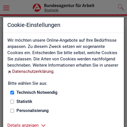
Statistiken
Rundschau Arbeitsmarkt
Cookie-Einstellungen
Wir möchten unsere Online-Angebote auf Ihre Bedürfnisse
anpassen. Zu diesem Zweck setzen wir sogenannte
Cookies ein. Entscheiden Sie bitte selbst, welche Cookies
Sie zulassen. Die Arten von Cookies werden nachfolgend
beschrieben. Weitere Informationen erhalten Sie in unserer
Datenschutzerklärung
.
Mo­nats­be­richt
Bitte wählen Sie aus:
Technisch Notwendig
Der Bericht gibt einen Überblick über die aktuelle
Entwicklung am Arbeits- und Ausbildungsmarkt in
Statistik
Deutschland.
Personalisierung
Details anzeigen