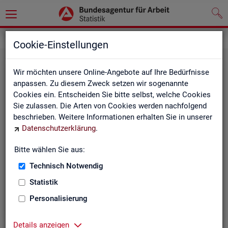
Statistiken
Rundschau Arbeitsmarkt
Cookie-Einstellungen
Wir möchten unsere Online-Angebote auf Ihre Bedürfnisse
anpassen. Zu diesem Zweck setzen wir sogenannte
Cookies ein. Entscheiden Sie bitte selbst, welche Cookies
Sie zulassen. Die Arten von Cookies werden nachfolgend
beschrieben. Weitere Informationen erhalten Sie in unserer
Datenschutzerklärung
.
Mo­nats­be­richt
Bitte wählen Sie aus:
Technisch Notwendig
Der Bericht gibt einen Überblick über die aktuelle
Entwicklung am Arbeits- und Ausbildungsmarkt in
Statistik
Deutschland.
Personalisierung
Details anzeigen