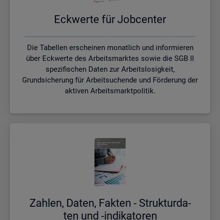
Eck­wer­te für Job­cen­ter
Die Tabellen erscheinen monatlich und informieren
über Eckwerte des Arbeitsmarktes sowie die SGB II
spezifischen Daten zur Arbeitslosigkeit,
Grundsicherung für Arbeitsuchende und Förderung der
aktiven Arbeitsmarktpolitik.
Zah­len, Daten, Fak­ten - Struk­tur­da­
ten und -in­di­ka­to­ren