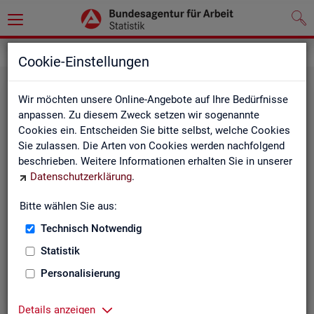
Statistiken
Rundschau Arbeitsmarkt
Cookie-Einstellungen
Wir möchten unsere Online-Angebote auf Ihre Bedürfnisse
anpassen. Zu diesem Zweck setzen wir sogenannte
Cookies ein. Entscheiden Sie bitte selbst, welche Cookies
Sie zulassen. Die Arten von Cookies werden nachfolgend
beschrieben. Weitere Informationen erhalten Sie in unserer
Datenschutzerklärung
.
Mo­nats­be­richt
Bitte wählen Sie aus:
Technisch Notwendig
Der Bericht gibt einen Überblick über die aktuelle
Entwicklung am Arbeits- und Ausbildungsmarkt in
Statistik
Deutschland.
Personalisierung
Details anzeigen