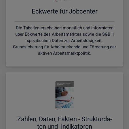
Eck­wer­te für Job­cen­ter
Die Tabellen erscheinen monatlich und informieren
über Eckwerte des Arbeitsmarktes sowie die SGB II
spezifischen Daten zur Arbeitslosigkeit,
Grundsicherung für Arbeitsuchende und Förderung der
aktiven Arbeitsmarktpolitik.
Zah­len, Daten, Fak­ten - Struk­tur­da­
ten und -in­di­ka­to­ren