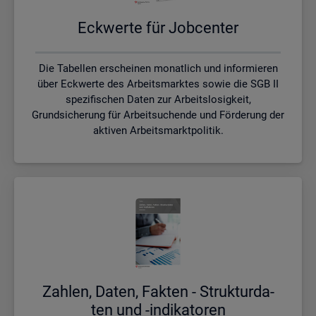
Eck­wer­te für Job­cen­ter
Die Tabellen erscheinen monatlich und informieren
über Eckwerte des Arbeitsmarktes sowie die SGB II
spezifischen Daten zur Arbeitslosigkeit,
Grundsicherung für Arbeitsuchende und Förderung der
aktiven Arbeitsmarktpolitik.
Zah­len, Daten, Fak­ten - Struk­tur­da­
ten und -in­di­ka­to­ren