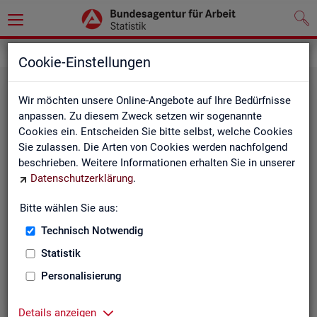
Statistiken
Rundschau Arbeitsmarkt
Cookie-Einstellungen
Wir möchten unsere Online-Angebote auf Ihre Bedürfnisse
anpassen. Zu diesem Zweck setzen wir sogenannte
Cookies ein. Entscheiden Sie bitte selbst, welche Cookies
Sie zulassen. Die Arten von Cookies werden nachfolgend
beschrieben. Weitere Informationen erhalten Sie in unserer
Datenschutzerklärung
.
Mo­nats­be­richt
Bitte wählen Sie aus:
Technisch Notwendig
Der Bericht gibt einen Überblick über die aktuelle
Entwicklung am Arbeits- und Ausbildungsmarkt in
Statistik
Deutschland.
Personalisierung
Details anzeigen