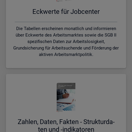
Eck­wer­te für Job­cen­ter
Die Tabellen erscheinen monatlich und informieren
über Eckwerte des Arbeitsmarktes sowie die SGB II
spezifischen Daten zur Arbeitslosigkeit,
Grundsicherung für Arbeitsuchende und Förderung der
aktiven Arbeitsmarktpolitik.
Zah­len, Daten, Fak­ten - Struk­tur­da­
ten und -in­di­ka­to­ren