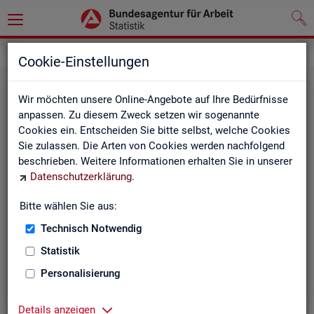
Statistiken
Rundschau Arbeitsmarkt
Cookie-Einstellungen
Wir möchten unsere Online-Angebote auf Ihre Bedürfnisse
anpassen. Zu diesem Zweck setzen wir sogenannte
Cookies ein. Entscheiden Sie bitte selbst, welche Cookies
Sie zulassen. Die Arten von Cookies werden nachfolgend
beschrieben. Weitere Informationen erhalten Sie in unserer
Datenschutzerklärung
.
Mo­nats­be­richt
Bitte wählen Sie aus:
Technisch Notwendig
Der Bericht gibt einen Überblick über die aktuelle
Entwicklung am Arbeits- und Ausbildungsmarkt in
Statistik
Deutschland.
Personalisierung
Details anzeigen