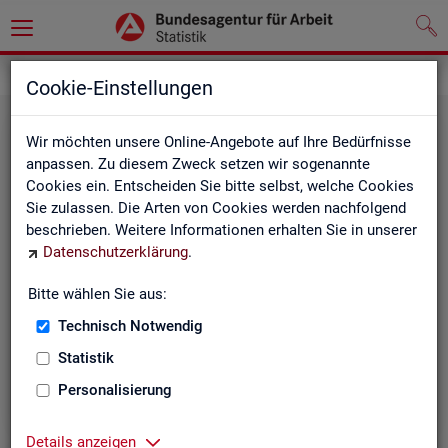
Statistiken
Rundschau Arbeitsmarkt
Cookie-Einstellungen
Wir möchten unsere Online-Angebote auf Ihre Bedürfnisse
anpassen. Zu diesem Zweck setzen wir sogenannte
Cookies ein. Entscheiden Sie bitte selbst, welche Cookies
Sie zulassen. Die Arten von Cookies werden nachfolgend
beschrieben. Weitere Informationen erhalten Sie in unserer
Datenschutzerklärung
.
Mo­nats­be­richt
Bitte wählen Sie aus:
Technisch Notwendig
Der Bericht gibt einen Überblick über die aktuelle
Entwicklung am Arbeits- und Ausbildungsmarkt in
Statistik
Deutschland.
Personalisierung
Details anzeigen