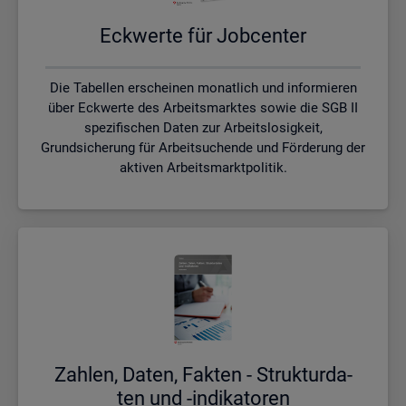
Eck­wer­te für Job­cen­ter
Die Tabellen erscheinen monatlich und informieren
über Eckwerte des Arbeitsmarktes sowie die SGB II
spezifischen Daten zur Arbeitslosigkeit,
Grundsicherung für Arbeitsuchende und Förderung der
aktiven Arbeitsmarktpolitik.
Zah­len, Daten, Fak­ten - Struk­tur­da­
ten und -in­di­ka­to­ren