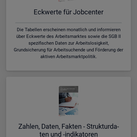
Eck­wer­te für Job­cen­ter
Die Tabellen erscheinen monatlich und informieren
über Eckwerte des Arbeitsmarktes sowie die SGB II
spezifischen Daten zur Arbeitslosigkeit,
Grundsicherung für Arbeitsuchende und Förderung der
aktiven Arbeitsmarktpolitik.
Zah­len, Daten, Fak­ten - Struk­tur­da­
ten und -in­di­ka­to­ren