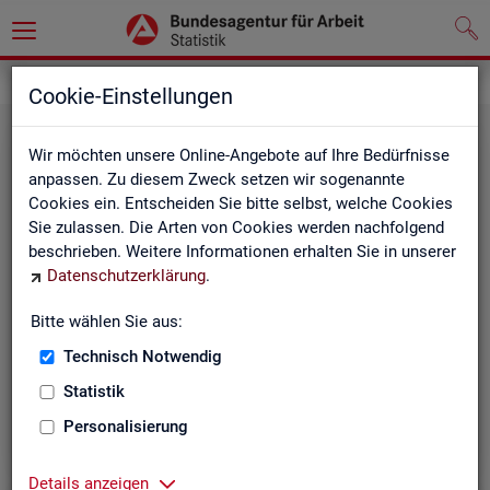
Statistiken
Rundschau Arbeitsmarkt
Cookie-Einstellungen
Wir möchten unsere Online-Angebote auf Ihre Bedürfnisse
anpassen. Zu diesem Zweck setzen wir sogenannte
Cookies ein. Entscheiden Sie bitte selbst, welche Cookies
Sie zulassen. Die Arten von Cookies werden nachfolgend
beschrieben. Weitere Informationen erhalten Sie in unserer
Datenschutzerklärung
.
Mo­nats­be­richt
Bitte wählen Sie aus:
Technisch Notwendig
Der Bericht gibt einen Überblick über die aktuelle
Entwicklung am Arbeits- und Ausbildungsmarkt in
Statistik
Deutschland.
Personalisierung
Details anzeigen