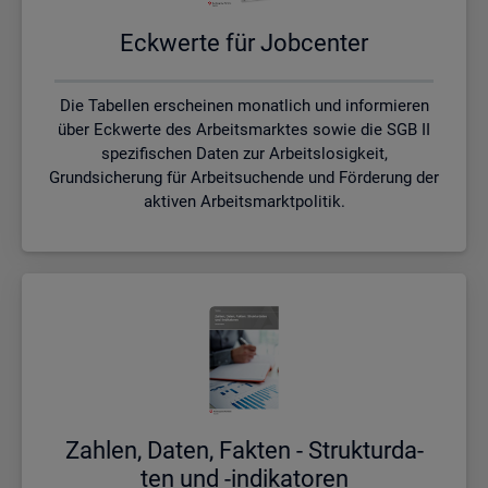
Eck­wer­te für Job­cen­ter
Die Tabellen erscheinen monatlich und informieren
über Eckwerte des Arbeitsmarktes sowie die SGB II
spezifischen Daten zur Arbeitslosigkeit,
Grundsicherung für Arbeitsuchende und Förderung der
aktiven Arbeitsmarktpolitik.
Zah­len, Daten, Fak­ten - Struk­tur­da­
ten und -in­di­ka­to­ren