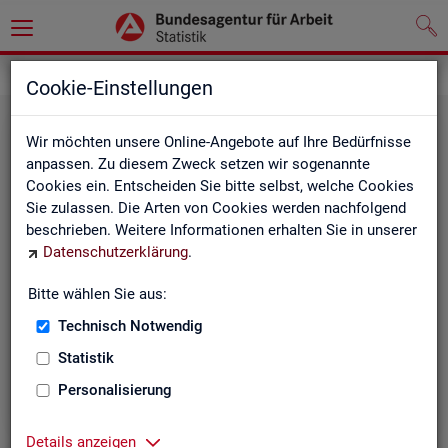
Statistiken
Rundschau Arbeitsmarkt
Cookie-Einstellungen
Wir möchten unsere Online-Angebote auf Ihre Bedürfnisse
anpassen. Zu diesem Zweck setzen wir sogenannte
Cookies ein. Entscheiden Sie bitte selbst, welche Cookies
Sie zulassen. Die Arten von Cookies werden nachfolgend
beschrieben. Weitere Informationen erhalten Sie in unserer
Datenschutzerklärung
.
Mo­nats­be­richt
Bitte wählen Sie aus:
Technisch Notwendig
Der Bericht gibt einen Überblick über die aktuelle
Entwicklung am Arbeits- und Ausbildungsmarkt in
Statistik
Deutschland.
Personalisierung
Details anzeigen