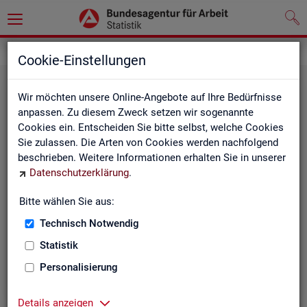
Statistiken
Rundschau Arbeitsmarkt
Cookie-Einstellungen
Wir möchten unsere Online-Angebote auf Ihre Bedürfnisse
anpassen. Zu diesem Zweck setzen wir sogenannte
Cookies ein. Entscheiden Sie bitte selbst, welche Cookies
Sie zulassen. Die Arten von Cookies werden nachfolgend
beschrieben. Weitere Informationen erhalten Sie in unserer
Datenschutzerklärung
.
Mo­nats­be­richt
Bitte wählen Sie aus:
Technisch Notwendig
Der Bericht gibt einen Überblick über die aktuelle
Entwicklung am Arbeits- und Ausbildungsmarkt in
Statistik
Deutschland.
Personalisierung
Details anzeigen