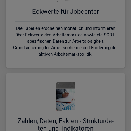
Eck­wer­te für Job­cen­ter
Die Tabellen erscheinen monatlich und informieren
über Eckwerte des Arbeitsmarktes sowie die SGB II
spezifischen Daten zur Arbeitslosigkeit,
Grundsicherung für Arbeitsuchende und Förderung der
aktiven Arbeitsmarktpolitik.
Zah­len, Daten, Fak­ten - Struk­tur­da­
ten und -in­di­ka­to­ren