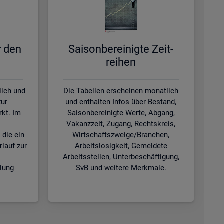
ür den
Sai­son­be­rei­nig­te Zeit­
rei­hen
lich und
Die Tabellen erscheinen monatlich
zur
und enthalten Infos über Bestand,
kt. Im
Saisonbereinigte Werte, Abgang,
Vakanzzeit, Zugang, Rechtskreis,
 die ein
Wirtschaftszweige/Branchen,
rlauf zur
Arbeitslosigkeit, Gemeldete
Arbeitsstellen, Unterbeschäftigung,
klung
SvB und weitere Merkmale.