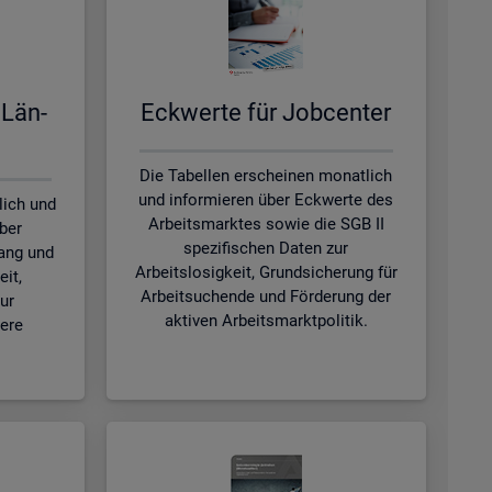
 Län­
Eck­wer­te für Job­cen­ter
Die Tabellen erscheinen monatlich
und informieren über Eckwerte des
lich und
Arbeitsmarktes sowie die SGB II
ber
spezifischen Daten zur
ang und
Arbeitslosigkeit, Grundsicherung für
eit,
Arbeitsuchende und Förderung der
ur
aktiven Arbeitsmarktpolitik.
tere