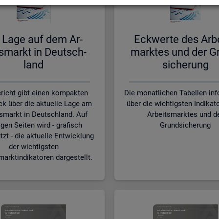
 Lage auf dem Ar­
Eck­wer­te des Ar­b
s­markt in Deutsch­
mark­tes und der G
land
si­che­rung
richt gibt einen kompakten
Die monatlichen Tabellen in
ck über die aktuelle Lage am
über die wichtigsten Indikat
smarkt in Deutschland. Auf
Arbeitsmarktes und d
gen Seiten wird - grafisch
Grundsicherung
tzt - die aktuelle Entwicklung
der wichtigsten
marktindikatoren dargestellt.