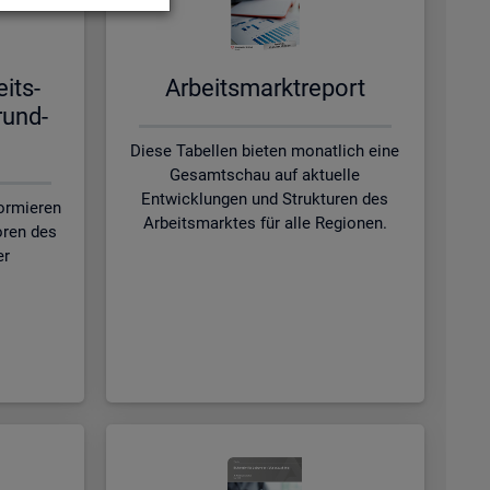
eits­
Ar­beits­markt­re­port
rund­
Diese Tabellen bieten monatlich eine
Gesamtschau auf aktuelle
Entwicklungen und Strukturen des
formieren
Arbeitsmarktes für alle Regionen.
oren des
er