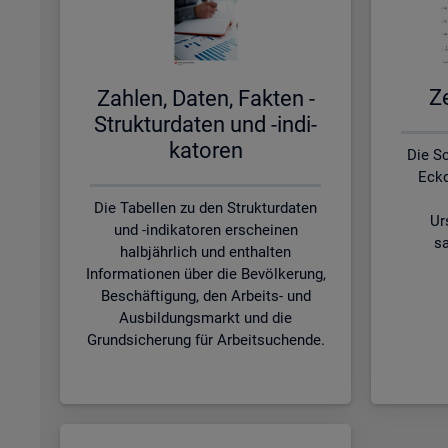
Ze
Zah­len, Daten, Fak­ten -
Struk­tur­da­ten und -in­di­
ka­to­ren
Die S
Eckd
Die Tabellen zu den Strukturdaten
Ur
und -indikatoren erscheinen
sa
halbjährlich und enthalten
Informationen über die Bevölkerung,
Beschäftigung, den Arbeits- und
Ausbildungsmarkt und die
Grundsicherung für Arbeitsuchende.