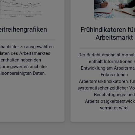
it­rei­hen­gra­fi­ken
Früh­in­di­ka­to­ren f
Ar­beits­markt
chaubilder zu ausgewählten
aten des Arbeitsmarktes
Der Bericht erscheint monat
enthalten neben den
enthält Informationen 
sprungswerten auch die
Entwicklung am Arbeitsmar
isonbereinigten Daten.
Fokus stehen
Arbeitsmarktindikatoren, für
systematischer zeitlicher Vo
Beschäftigungs- und
Arbeitslosigkeitsentwic
vermutet wird.