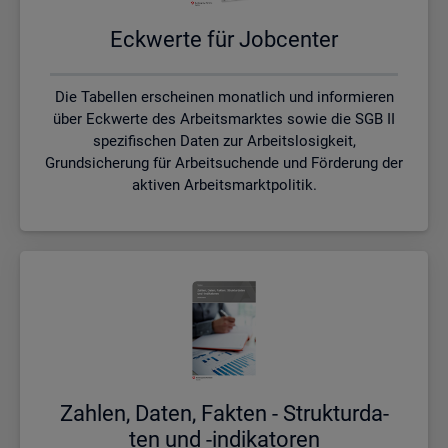
Eck­wer­te für Job­cen­ter
Die Tabellen erscheinen monatlich und informieren
über Eckwerte des Arbeitsmarktes sowie die SGB II
spezifischen Daten zur Arbeitslosigkeit,
Grundsicherung für Arbeitsuchende und Förderung der
aktiven Arbeitsmarktpolitik.
Zah­len, Daten, Fak­ten - Struk­tur­da­
ten und -in­di­ka­to­ren