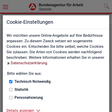
Statistiken
Rundschau Arbeitsmarkt
Cookie-Einstellungen
Wir möchten unsere Online-Angebote auf Ihre Bedürfnisse
anpassen. Zu diesem Zweck setzen wir sogenannte
Cookies ein. Entscheiden Sie bitte selbst, welche Cookies
Sie zulassen. Die Arten von Cookies werden nachfolgend
beschrieben. Weitere Informationen erhalten Sie in unserer
Datenschutzerklärung
.
Mo­nats­be­richt
Bitte wählen Sie aus:
Technisch Notwendig
Der Bericht gibt einen Überblick über die aktuelle
Entwicklung am Arbeits- und Ausbildungsmarkt in
Statistik
Deutschland.
Personalisierung
Details anzeigen