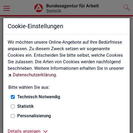
Statistiken
Rundschau Arbeitsmarkt
Cookie-Einstellungen
Wir möchten unsere Online-Angebote auf Ihre Bedürfnisse
anpassen. Zu diesem Zweck setzen wir sogenannte
Cookies ein. Entscheiden Sie bitte selbst, welche Cookies
Sie zulassen. Die Arten von Cookies werden nachfolgend
beschrieben. Weitere Informationen erhalten Sie in unserer
Datenschutzerklärung
.
Mo­nats­be­richt
Bitte wählen Sie aus:
Technisch Notwendig
Der Bericht gibt einen Überblick über die aktuelle
Entwicklung am Arbeits- und Ausbildungsmarkt in
Statistik
Deutschland.
Personalisierung
Details anzeigen