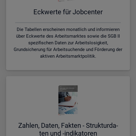
Eck­wer­te für Job­cen­ter
Die Tabellen erscheinen monatlich und informieren
über Eckwerte des Arbeitsmarktes sowie die SGB II
spezifischen Daten zur Arbeitslosigkeit,
Grundsicherung für Arbeitsuchende und Förderung der
aktiven Arbeitsmarktpolitik.
Zah­len, Daten, Fak­ten - Struk­tur­da­
ten und -in­di­ka­to­ren