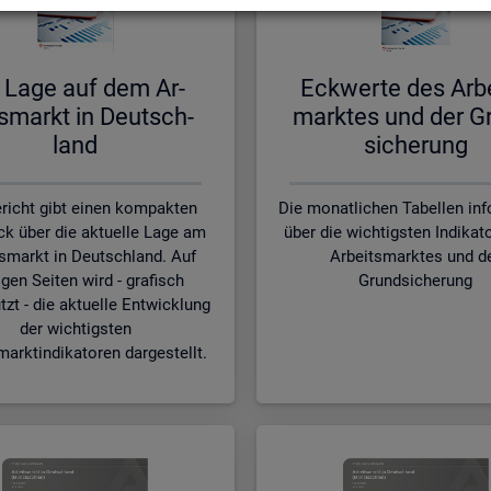
 Lage auf dem Ar­
Eck­wer­te des Ar­b
s­markt in Deutsch­
mark­tes und der G
land
si­che­rung
richt gibt einen kompakten
Die monatlichen Tabellen in
ck über die aktuelle Lage am
über die wichtigsten Indikat
smarkt in Deutschland. Auf
Arbeitsmarktes und d
gen Seiten wird - grafisch
Grundsicherung
tzt - die aktuelle Entwicklung
der wichtigsten
marktindikatoren dargestellt.