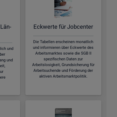
 Län­
Eck­wer­te für Job­cen­ter
Die Tabellen erscheinen monatlich
und informieren über Eckwerte des
lich und
Arbeitsmarktes sowie die SGB II
ber
spezifischen Daten zur
ang und
Arbeitslosigkeit, Grundsicherung für
eit,
Arbeitsuchende und Förderung der
ur
aktiven Arbeitsmarktpolitik.
tere