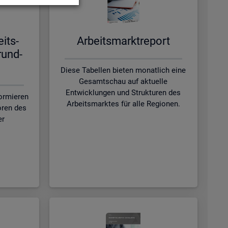
eits­
Ar­beits­markt­re­port
rund­
Diese Tabellen bieten monatlich eine
Gesamtschau auf aktuelle
Entwicklungen und Strukturen des
formieren
Arbeitsmarktes für alle Regionen.
oren des
er