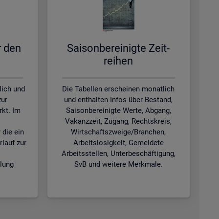
ür den
Sai­son­be­rei­nig­te Zeit­
rei­hen
lich und
Die Tabellen erscheinen monatlich
zur
und enthalten Infos über Bestand,
kt. Im
Saisonbereinigte Werte, Abgang,
Vakanzzeit, Zugang, Rechtskreis,
 die ein
Wirtschaftszweige/Branchen,
rlauf zur
Arbeitslosigkeit, Gemeldete
Arbeitsstellen, Unterbeschäftigung,
klung
SvB und weitere Merkmale.