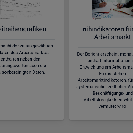
it­rei­hen­gra­fi­ken
Früh­in­di­ka­to­ren f
Ar­beits­markt
chaubilder zu ausgewählten
aten des Arbeitsmarktes
Der Bericht erscheint monat
enthalten neben den
enthält Informationen 
sprungswerten auch die
Entwicklung am Arbeitsmar
isonbereinigten Daten.
Fokus stehen
Arbeitsmarktindikatoren, für
systematischer zeitlicher Vo
Beschäftigungs- und
Arbeitslosigkeitsentwic
vermutet wird.