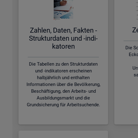
Ze
Zah­len, Daten, Fak­ten -
Struk­tur­da­ten und -in­di­
ka­to­ren
Die S
Eckd
Die Tabellen zu den Strukturdaten
Ur
und -indikatoren erscheinen
sa
halbjährlich und enthalten
Informationen über die Bevölkerung,
Beschäftigung, den Arbeits- und
Ausbildungsmarkt und die
Grundsicherung für Arbeitsuchende.