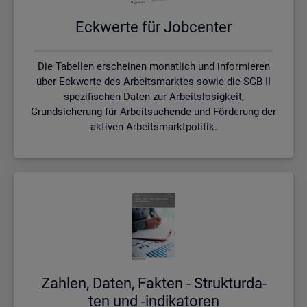
Eck­wer­te für Job­cen­ter
Die Tabellen erscheinen monatlich und informieren
über Eckwerte des Arbeitsmarktes sowie die SGB II
spezifischen Daten zur Arbeitslosigkeit,
Grundsicherung für Arbeitsuchende und Förderung der
aktiven Arbeitsmarktpolitik.
Zah­len, Daten, Fak­ten - Struk­tur­da­
ten und -in­di­ka­to­ren