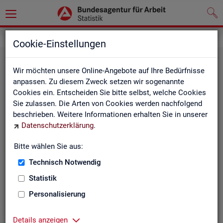
Statistiken
Rundschau Arbeitsmarkt
Cookie-Einstellungen
Wir möchten unsere Online-Angebote auf Ihre Bedürfnisse
anpassen. Zu diesem Zweck setzen wir sogenannte
Cookies ein. Entscheiden Sie bitte selbst, welche Cookies
Sie zulassen. Die Arten von Cookies werden nachfolgend
beschrieben. Weitere Informationen erhalten Sie in unserer
Datenschutzerklärung
.
Mo­nats­be­richt
Bitte wählen Sie aus:
Technisch Notwendig
Der Bericht gibt einen Überblick über die aktuelle
Entwicklung am Arbeits- und Ausbildungsmarkt in
Statistik
Deutschland.
Personalisierung
Details anzeigen