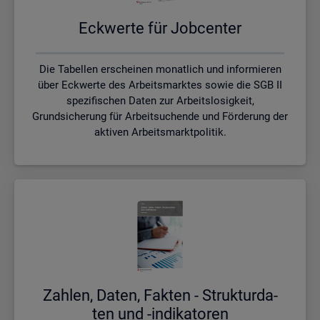
Eck­wer­te für Job­cen­ter
Die Tabellen erscheinen monatlich und informieren
über Eckwerte des Arbeitsmarktes sowie die SGB II
spezifischen Daten zur Arbeitslosigkeit,
Grundsicherung für Arbeitsuchende und Förderung der
aktiven Arbeitsmarktpolitik.
Zah­len, Daten, Fak­ten - Struk­tur­da­
ten und -in­di­ka­to­ren