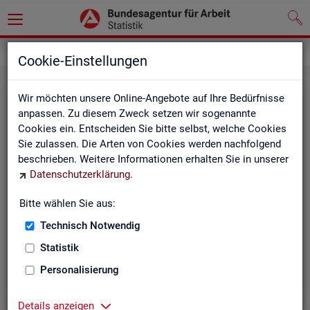
Statistiken
Rundschau Arbeitsmarkt
Cookie-Einstellungen
Wir möchten unsere Online-Angebote auf Ihre Bedürfnisse
anpassen. Zu diesem Zweck setzen wir sogenannte
Cookies ein. Entscheiden Sie bitte selbst, welche Cookies
Sie zulassen. Die Arten von Cookies werden nachfolgend
beschrieben. Weitere Informationen erhalten Sie in unserer
Datenschutzerklärung
.
Mo­nats­be­richt
Bitte wählen Sie aus:
Technisch Notwendig
Der Bericht gibt einen Überblick über die aktuelle
Entwicklung am Arbeits- und Ausbildungsmarkt in
Statistik
Deutschland.
Personalisierung
Details anzeigen