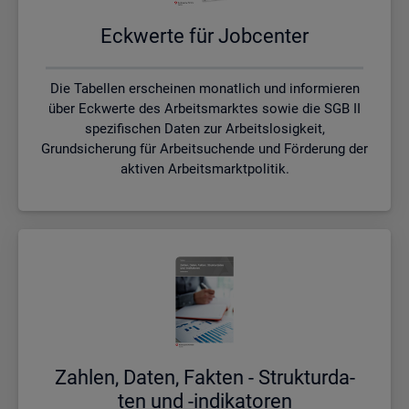
Eck­wer­te für Job­cen­ter
Die Tabellen erscheinen monatlich und informieren
über Eckwerte des Arbeitsmarktes sowie die SGB II
spezifischen Daten zur Arbeitslosigkeit,
Grundsicherung für Arbeitsuchende und Förderung der
aktiven Arbeitsmarktpolitik.
Zah­len, Daten, Fak­ten - Struk­tur­da­
ten und -in­di­ka­to­ren