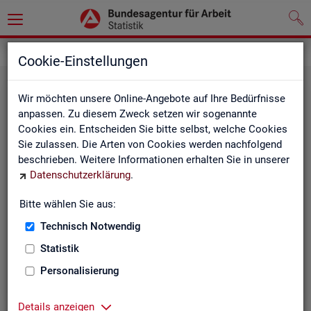
Statistiken
Rundschau Arbeitsmarkt
Cookie-Einstellungen
Wir möchten unsere Online-Angebote auf Ihre Bedürfnisse
anpassen. Zu diesem Zweck setzen wir sogenannte
Cookies ein. Entscheiden Sie bitte selbst, welche Cookies
Sie zulassen. Die Arten von Cookies werden nachfolgend
beschrieben. Weitere Informationen erhalten Sie in unserer
Datenschutzerklärung
.
Mo­nats­be­richt
Bitte wählen Sie aus:
Technisch Notwendig
Der Bericht gibt einen Überblick über die aktuelle
Entwicklung am Arbeits- und Ausbildungsmarkt in
Statistik
Deutschland.
Personalisierung
Details anzeigen