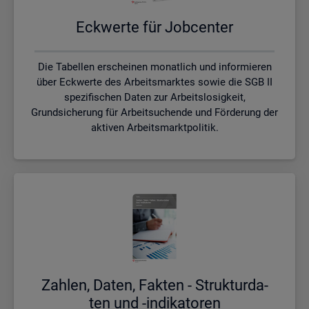
Eck­wer­te für Job­cen­ter
Die Tabellen erscheinen monatlich und informieren
über Eckwerte des Arbeitsmarktes sowie die SGB II
spezifischen Daten zur Arbeitslosigkeit,
Grundsicherung für Arbeitsuchende und Förderung der
aktiven Arbeitsmarktpolitik.
Zah­len, Daten, Fak­ten - Struk­tur­da­
ten und -in­di­ka­to­ren