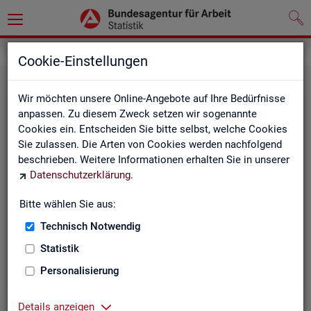
Statistiken
Rundschau Arbeitsmarkt
Cookie-Einstellungen
Wir möchten unsere Online-Angebote auf Ihre Bedürfnisse
anpassen. Zu diesem Zweck setzen wir sogenannte
Cookies ein. Entscheiden Sie bitte selbst, welche Cookies
Sie zulassen. Die Arten von Cookies werden nachfolgend
beschrieben. Weitere Informationen erhalten Sie in unserer
Datenschutzerklärung
.
Mo­nats­be­richt
Bitte wählen Sie aus:
Technisch Notwendig
Der Bericht gibt einen Überblick über die aktuelle
Entwicklung am Arbeits- und Ausbildungsmarkt in
Statistik
Deutschland.
Personalisierung
Details anzeigen