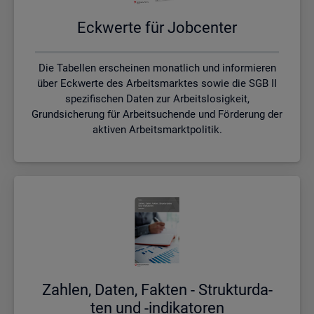
Eck­wer­te für Job­cen­ter
Die Tabellen erscheinen monatlich und informieren
über Eckwerte des Arbeitsmarktes sowie die SGB II
spezifischen Daten zur Arbeitslosigkeit,
Grundsicherung für Arbeitsuchende und Förderung der
aktiven Arbeitsmarktpolitik.
Zah­len, Daten, Fak­ten - Struk­tur­da­
ten und -in­di­ka­to­ren