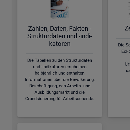
Ze
Zah­len, Daten, Fak­ten -
Struk­tur­da­ten und -in­di­
ka­to­ren
Die S
Eckd
Die Tabellen zu den Strukturdaten
Ur
und -indikatoren erscheinen
sa
halbjährlich und enthalten
Informationen über die Bevölkerung,
Beschäftigung, den Arbeits- und
Ausbildungsmarkt und die
Grundsicherung für Arbeitsuchende.