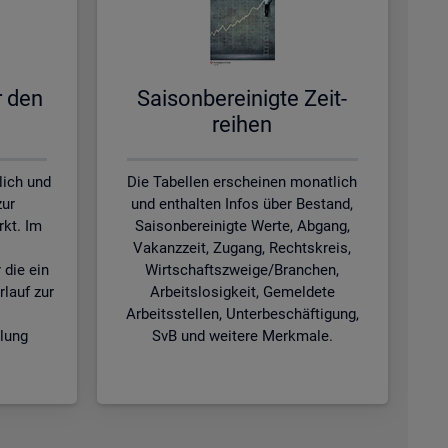
ür den
Sai­son­be­rei­nig­te Zeit­
rei­hen
lich und
Die Tabellen erscheinen monatlich
zur
und enthalten Infos über Bestand,
kt. Im
Saisonbereinigte Werte, Abgang,
Vakanzzeit, Zugang, Rechtskreis,
 die ein
Wirtschaftszweige/Branchen,
rlauf zur
Arbeitslosigkeit, Gemeldete
Arbeitsstellen, Unterbeschäftigung,
klung
SvB und weitere Merkmale.