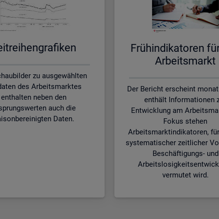
it­rei­hen­gra­fi­ken
Früh­in­di­ka­to­ren f
Ar­beits­markt
chaubilder zu ausgewählten
aten des Arbeitsmarktes
Der Bericht erscheint monat
enthalten neben den
enthält Informationen 
sprungswerten auch die
Entwicklung am Arbeitsmar
isonbereinigten Daten.
Fokus stehen
Arbeitsmarktindikatoren, für
systematischer zeitlicher Vo
Beschäftigungs- und
Arbeitslosigkeitsentwic
vermutet wird.