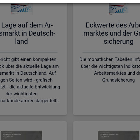
 Lage auf dem Ar­
Eck­wer­te des Ar­b
s­markt in Deutsch­
mark­tes und der G
land
si­che­rung
richt gibt einen kompakten
Die monatlichen Tabellen in
ck über die aktuelle Lage am
über die wichtigsten Indikat
smarkt in Deutschland. Auf
Arbeitsmarktes und d
gen Seiten wird - grafisch
Grundsicherung
tzt - die aktuelle Entwicklung
der wichtigsten
marktindikatoren dargestellt.