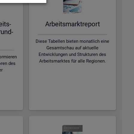
eits­
Ar­beits­markt­re­port
rund­
Diese Tabellen bieten monatlich eine
Gesamtschau auf aktuelle
Entwicklungen und Strukturen des
formieren
Arbeitsmarktes für alle Regionen.
oren des
er