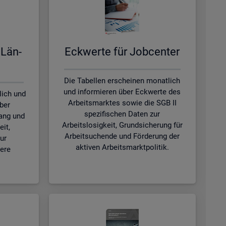
 Län­
Eck­wer­te für Job­cen­ter
Die Tabellen erscheinen monatlich
und informieren über Eckwerte des
lich und
Arbeitsmarktes sowie die SGB II
ber
spezifischen Daten zur
ang und
Arbeitslosigkeit, Grundsicherung für
eit,
Arbeitsuchende und Förderung der
ur
aktiven Arbeitsmarktpolitik.
tere