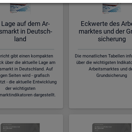
 Lage auf dem Ar­
Eck­wer­te des Ar­b
s­markt in Deutsch­
mark­tes und der G
land
si­che­rung
richt gibt einen kompakten
Die monatlichen Tabellen in
ck über die aktuelle Lage am
über die wichtigsten Indikat
smarkt in Deutschland. Auf
Arbeitsmarktes und d
gen Seiten wird - grafisch
Grundsicherung
tzt - die aktuelle Entwicklung
der wichtigsten
marktindikatoren dargestellt.