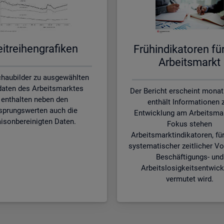
it­rei­hen­gra­fi­ken
Früh­in­di­ka­to­ren f
Ar­beits­markt
chaubilder zu ausgewählten
aten des Arbeitsmarktes
Der Bericht erscheint monat
enthalten neben den
enthält Informationen 
sprungswerten auch die
Entwicklung am Arbeitsmar
isonbereinigten Daten.
Fokus stehen
Arbeitsmarktindikatoren, für
systematischer zeitlicher Vo
Beschäftigungs- und
Arbeitslosigkeitsentwic
vermutet wird.