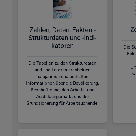
Ze
Zah­len, Daten, Fak­ten -
Struk­tur­da­ten und -in­di­
ka­to­ren
Die S
Eckd
Die Tabellen zu den Strukturdaten
Ur
und -indikatoren erscheinen
sa
halbjährlich und enthalten
Informationen über die Bevölkerung,
Beschäftigung, den Arbeits- und
Ausbildungsmarkt und die
Grundsicherung für Arbeitsuchende.