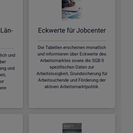
 Län­
Eck­wer­te für Job­cen­ter
Die Tabellen erscheinen monatlich
und informieren über Eckwerte des
lich und
Arbeitsmarktes sowie die SGB II
ber
spezifischen Daten zur
ang und
Arbeitslosigkeit, Grundsicherung für
eit,
Arbeitsuchende und Förderung der
ur
aktiven Arbeitsmarktpolitik.
tere