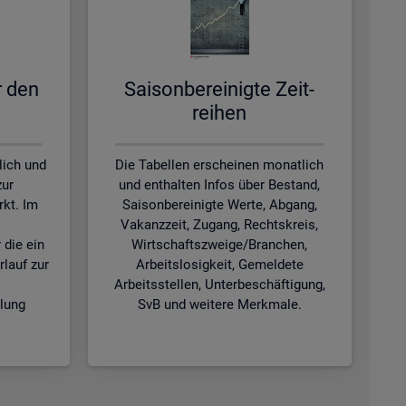
ür den
Sai­son­be­rei­nig­te Zeit­
rei­hen
lich und
Die Tabellen erscheinen monatlich
zur
und enthalten Infos über Bestand,
kt. Im
Saisonbereinigte Werte, Abgang,
Vakanzzeit, Zugang, Rechtskreis,
 die ein
Wirtschaftszweige/Branchen,
rlauf zur
Arbeitslosigkeit, Gemeldete
Arbeitsstellen, Unterbeschäftigung,
klung
SvB und weitere Merkmale.