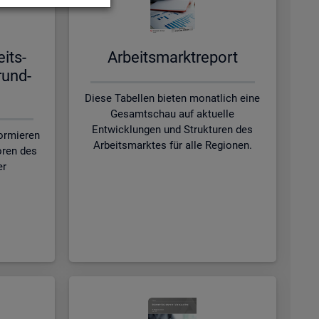
eits­
Ar­beits­markt­re­port
rund­
Diese Tabellen bieten monatlich eine
Gesamtschau auf aktuelle
Entwicklungen und Strukturen des
formieren
Arbeitsmarktes für alle Regionen.
oren des
er