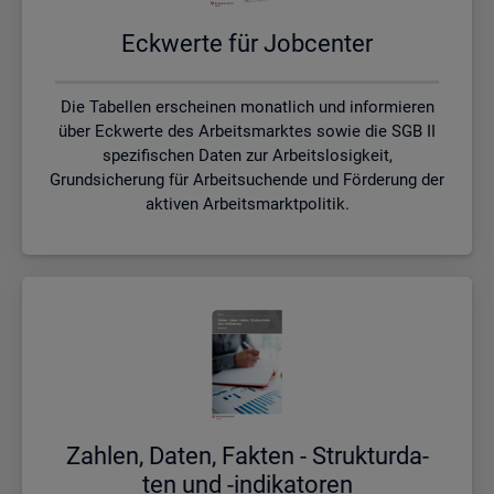
Eck­wer­te für Job­cen­ter
Die Tabellen erscheinen monatlich und informieren
über Eckwerte des Arbeitsmarktes sowie die SGB II
spezifischen Daten zur Arbeitslosigkeit,
Grundsicherung für Arbeitsuchende und Förderung der
aktiven Arbeitsmarktpolitik.
Zah­len, Daten, Fak­ten - Struk­tur­da­
ten und -in­di­ka­to­ren