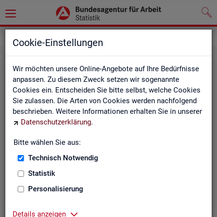
Statistiken
Rundschau Arbeitsmarkt
Cookie-Einstellungen
Wir möchten unsere Online-Angebote auf Ihre Bedürfnisse
anpassen. Zu diesem Zweck setzen wir sogenannte
Cookies ein. Entscheiden Sie bitte selbst, welche Cookies
Sie zulassen. Die Arten von Cookies werden nachfolgend
beschrieben. Weitere Informationen erhalten Sie in unserer
Datenschutzerklärung
.
Mo­nats­be­richt
Bitte wählen Sie aus:
Technisch Notwendig
Der Bericht gibt einen Überblick über die aktuelle
Entwicklung am Arbeits- und Ausbildungsmarkt in
Statistik
Deutschland.
Personalisierung
Details anzeigen