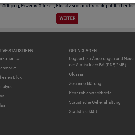
chäf­ti­gung, Er­werbs­tä­tig­keit, Ein­satz von ar­beits­markt­po­li­ti­scher I
WEI­TER
TI­VE STA­TIS­TI­KEN
GRUND­LA­GEN
rkt­mo­ni­tor
Log­buch zu Än­de­run­gen und Neue­
der Sta­tis­tik der BA (PDF, 2MB)
ngs­markt
Glos­sar
uf einen Blick
Zei­chen­er­klä­rung
na­ly­se
Kenn­zah­len­steck­brie­fe
­las
Sta­tis­ti­sche Ge­heim­hal­tung
­las
Sta­tis­tik er­klärt