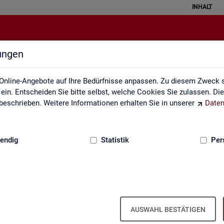
INHALT
lungen
Monatsbericht
Online-Angebote auf Ihre Bedürfnisse anpassen. Zu diesem Zweck s
in. Entscheiden Sie bitte selbst, welche Cookies Sie zulassen. Di
eschrieben. Weitere Informationen erhalten Sie in unserer
Daten
:
GRUNDLAGEN
endig
Statistik
Per
natsbericht
Mo­nats­be­richt
AUSWAHL BESTÄTIGEN
el­le Ent­wick­lung am Ar­beits- und Aus­bil­dungs­markt in Deutsch­land. Er