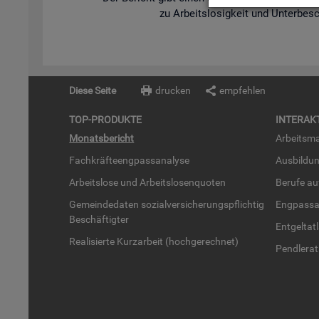
zu Ar­beits­lo­sig­keit und Un­ter­be­s
Diese Seite
drucken
empfehlen
TOP-PRO­DUK­TE
IN­TER­AK­
Mo­nats­be­richt
Ar­beits­ma
Fach­kräf­te­eng­pass­ana­ly­se
Aus­bil­du
Ar­beits­lo­se und Ar­beits­lo­sen­quo­ten
Be­ru­fe a
Ge­mein­de­da­ten so­zi­al­ver­si­che­rungs­pflich­tig
Eng­pass­a
Be­schäf­tig­ter
Ent­gel­t­at
Rea­li­sier­te Kurz­ar­beit (hoch­ge­rech­net)
Pend­ler­at