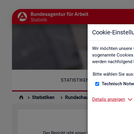
Cookie-Einstel
Wir möchten unsere 
sogenannte Cookies e
werden nachfolgend b
Bitte wählen Sie aus
STATISTIKEN
Technisch Notw
Statistiken
Rundschau Arbeitsmarkt
Mo
Details anzeigen
Der Be­richt gibt einen Über­blick über die ak­tu­