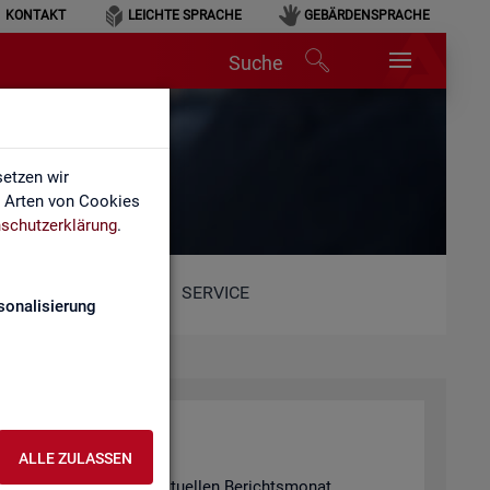
KONTAKT
LEICHTE SPRACHE
GEBÄRDENSPRACHE
Suche
etzen wir
e Arten von Cookies
schutzerklärung
.
SERVICE
sonalisierung
ALLE ZULASSEN
 in­for­miert für den ak­tu­el­len Be­richts­mo­nat