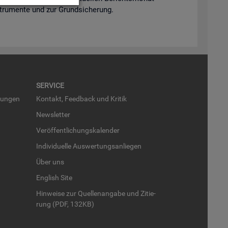
n­stru­men­te und zur Grund­si­che­rung.
SER­VICE
run­gen
Kon­takt, Feed­back und Kri­tik
News­let­ter
Ver­öf­fent­li­chungs­ka­len­der
In­di­vi­du­el­le Aus­wer­tungs­an­lie­gen
Über uns
English Site
Hin­wei­se zur Quel­len­an­ga­be und Zi­tie­
rung (PDF, 132KB)