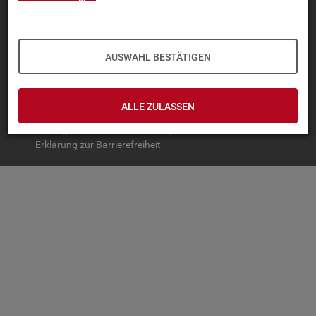
TOP-PRO­DUK­TE
IN­TER­AK­TI­VE STA­TIS­TI­KEN
AUSWAHL BESTÄTIGEN
GRUND­LA­GEN
SER­VICE
ALLE ZULASSEN
© Bundesagentur für Arbeit
Impressum
Datenschutz
Erklärung zur Barrierefreiheit