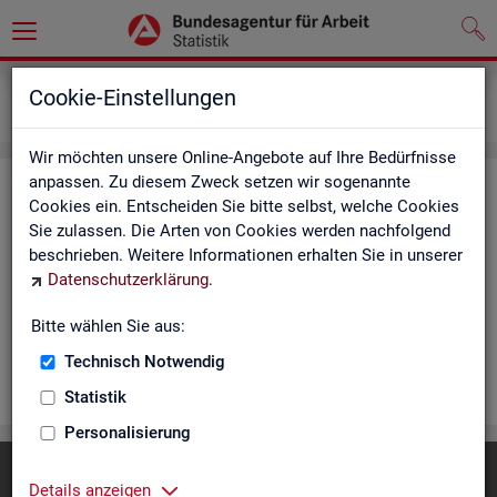
Statistiken
Rundschau Arbeitsmarkt
Cookie-Einstellungen
Monatsbericht
Wir möchten unsere Online-Angebote auf Ihre Bedürfnisse
anpassen. Zu diesem Zweck setzen wir sogenannte
Mo­nats­be­richt
Cookies ein. Entscheiden Sie bitte selbst, welche Cookies
Sie zulassen. Die Arten von Cookies werden nachfolgend
Der Be­richt gibt einen Über­blick über die ak­tu­el­le Ent­wick­
beschrieben. Weitere Informationen erhalten Sie in unserer
lung am Ar­beits- und Aus­bil­dungs­markt in Deutsch­land. Er in­
Datenschutzerklärung
.
for­miert für den ak­tu­el­len Be­richts­mo­nat zu Ar­beits­lo­sig­keit
und Un­ter­be­schäf­ti­gung, Er­werbs­tä­tig­keit, Ein­satz von ar­
Bitte wählen Sie aus:
beits­markt­po­li­ti­scher In­stru­men­te und zur Grund­si­che­rung.
Technisch Notwendig
WEI­TER
Statistik
Personalisierung
Diese Seite
empfehlen
Details anzeigen