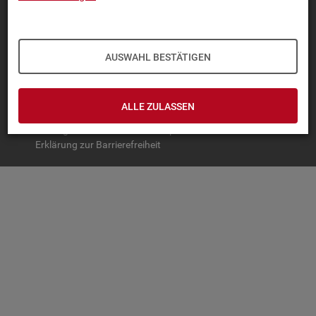
TOP-PRO­DUK­TE
IN­TER­AK­TI­VE STA­TIS­TI­KEN
AUSWAHL BESTÄTIGEN
GRUND­LA­GEN
SER­VICE
ALLE ZULASSEN
© Bundesagentur für Arbeit
Impressum
Datenschutz
Erklärung zur Barrierefreiheit