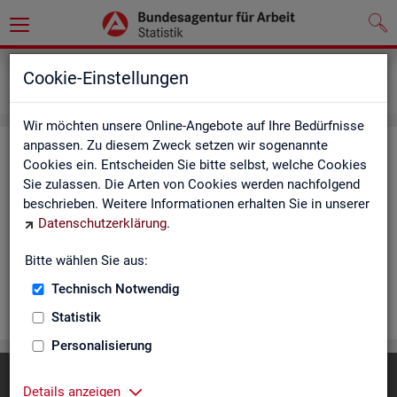
Statistiken
Rundschau Arbeitsmarkt
Cookie-Einstellungen
Monatsbericht
Wir möchten unsere Online-Angebote auf Ihre Bedürfnisse
anpassen. Zu diesem Zweck setzen wir sogenannte
Mo­nats­be­richt
Cookies ein. Entscheiden Sie bitte selbst, welche Cookies
Sie zulassen. Die Arten von Cookies werden nachfolgend
Der Be­richt gibt einen Über­blick über die ak­tu­el­le Ent­wick­
beschrieben. Weitere Informationen erhalten Sie in unserer
lung am Ar­beits- und Aus­bil­dungs­markt in Deutsch­land. Er in­
Datenschutzerklärung
.
for­miert für den ak­tu­el­len Be­richts­mo­nat zu Ar­beits­lo­sig­keit
und Un­ter­be­schäf­ti­gung, Er­werbs­tä­tig­keit, Ein­satz von ar­
Bitte wählen Sie aus:
beits­markt­po­li­ti­scher In­stru­men­te und zur Grund­si­che­rung.
Technisch Notwendig
WEI­TER
Statistik
Personalisierung
Diese Seite
empfehlen
Details anzeigen