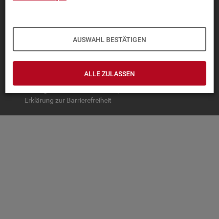
TOP-PRO­DUK­TE
IN­TER­AK­TI­VE STA­TIS­TI­KEN
AUSWAHL BESTÄTIGEN
GRUND­LA­GEN
SER­VICE
ALLE ZULASSEN
© Bundesagentur für Arbeit
Impressum
Datenschutz
Erklärung zur Barrierefreiheit