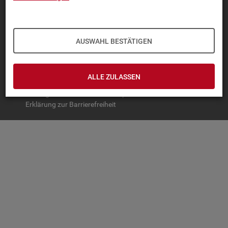
TOP-PRO­DUK­TE
IN­TER­AK­TI­VE STA­TIS­TI­KEN
AUSWAHL BESTÄTIGEN
GRUND­LA­GEN
SER­VICE
ALLE ZULASSEN
© Bundesagentur für Arbeit
Impressum
Datenschutz
Erklärung zur Barrierefreiheit