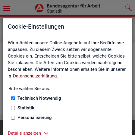
Statistiken
Rundschau Arbeitsmarkt
Cookie-Einstellungen
Monatsbericht
Wir möchten unsere Online-Angebote auf Ihre Bedürfnisse
anpassen. Zu diesem Zweck setzen wir sogenannte
Mo­nats­be­richt
Cookies ein. Entscheiden Sie bitte selbst, welche Cookies
Sie zulassen. Die Arten von Cookies werden nachfolgend
Der Be­richt gibt einen Über­blick über die ak­tu­el­le Ent­wick­
beschrieben. Weitere Informationen erhalten Sie in unserer
lung am Ar­beits- und Aus­bil­dungs­markt in Deutsch­land. Er in­
Datenschutzerklärung
.
for­miert für den ak­tu­el­len Be­richts­mo­nat zu Ar­beits­lo­sig­keit
und Un­ter­be­schäf­ti­gung, Er­werbs­tä­tig­keit, Ein­satz von ar­
Bitte wählen Sie aus:
beits­markt­po­li­ti­scher In­stru­men­te und zur Grund­si­che­rung.
Technisch Notwendig
WEI­TER
Statistik
Personalisierung
Diese Seite
empfehlen
Details anzeigen